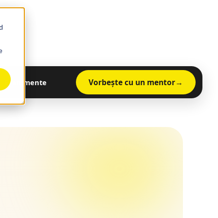
d
e
Vorbește cu un mentor
Evenimente