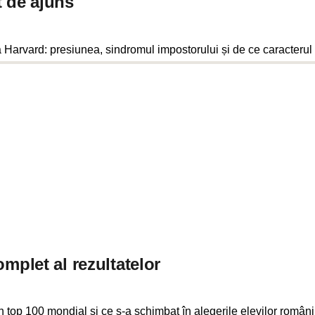
t de ajuns
 Harvard: presiunea, sindromul impostorului și de ce caracteru
mplet al rezultatelor
 top 100 mondial și ce s-a schimbat în alegerile elevilor români