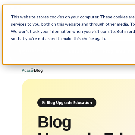
Sari
la
This website stores cookies on your computer. These cookies are
conținut
services to you, both on this website and through other media. T
Upgrade
Educatio
We won't track your information when you visit our site. But in ord
so that you're not asked to make this choice again.
Upgrade Education
Despre noi
Programul no
Acasă
›
Blog
📝 Blog Upgrade Education
Blog