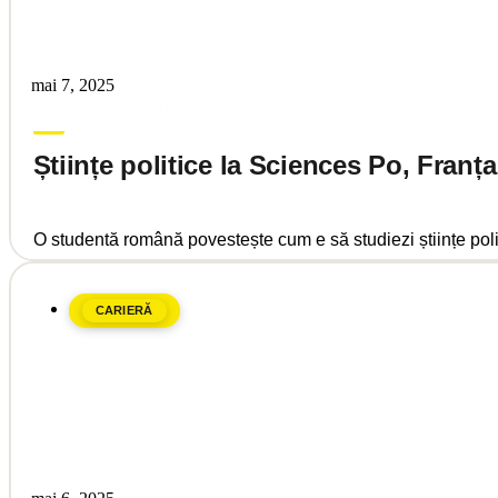
mai 7, 2025
Upgrade Education
Științe politice la Sciences Po, Franț
O studentă română povestește cum e să studiezi științe politi
CARIERĂ