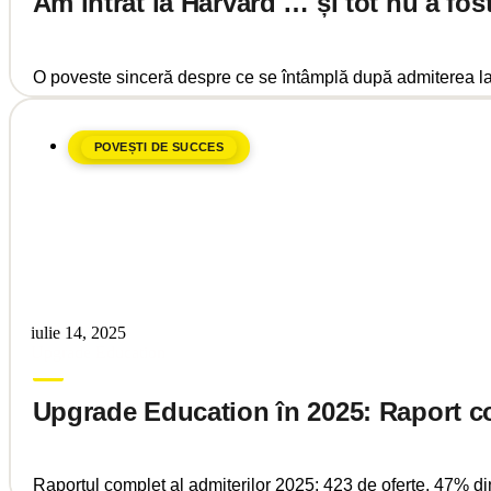
Am intrat la Harvard … și tot nu a fos
O poveste sinceră despre ce se întâmplă după admiterea la
POVEȘTI DE SUCCES
iulie 14, 2025
Upgrade Education
Upgrade Education în 2025: Raport co
Raportul complet al admiterilor 2025: 423 de oferte, 47% din