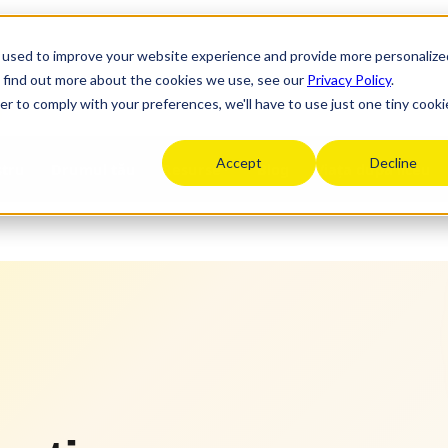
 used to improve your website experience and provide more personalize
o find out more about the cookies we use, see our
Privacy Policy
.
n
er to comply with your preferences, we'll have to use just one tiny cooki
Accept
Decline
stru
Drumul tău
Resurse
Blog
Viața după liceu