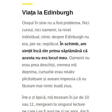
Viața la Edinburgh
Orașul în sine nu a fost problema. Nici
cursul, nici oamenii, la nivel
individual, nimic despre Edinburgh nu
era, per se, neplăcut.
În schimb, am
simțit încă din prima săptămână că
acesta nu era locul meu.
Oamenii nu
erau prea deschiși, vremea mă
deprima, cursurile erau relativ
plictisitoare și aveam impresia că nu
făceam mai nimic toată ziua.
Într-o zi tipică, mă trezeam în jur de 10
sau 11, mergeam la singurul lecture
pe care l-aș fi avut pe zi iar apoi, dacă