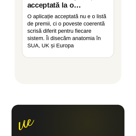
acceptată la o
ment
universitate de top
Educ
O aplicație acceptată nu e o listă
Cum ar
pers
de premii, ci o poveste coerentă
Upgrad
stud
scrisă diferit pentru fiecare
explica
sistem. Îi disecăm anatomia în
reale a
SUA, UK și Europa
Harvar
Cambr