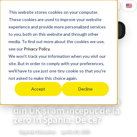
Upgrade
Education
This website stores cookies on your computer.
These cookies are used to improve your website
experience and provide more personalized services
to you, both on this website and through other
media. To find out more about the cookies we use,
see our
Privacy Policy
.
We won't track your information when you visit our
site. But in order to comply with your preferences,
we'll have to use just one tiny cookie so that you're
not asked to make this choice again.
Accept
Decline
Am renunțat la facultatea
din UK și am început de la
zero în Spania. De ce?
Upgrade Education
aprilie 23, 2025