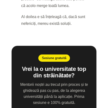
că acolo merge toată lumea.
Al doilea e să înțeleagă că, dacă sunt
nefericiți, mereu există soluții.
Sesiune gratuită
Vrei la o universitate top
din străinătate?
Mentorii noștri au trecut prin proces și te
ghidează pas cu pas, de la alegerea
universității până la aplicație. Prima
sesiune e 100% gratuită.