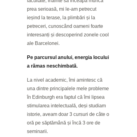
facultate, înainte să înceapă munca
prea serioasă, mi le-am petrecut
ieșind la terase, la plimbări și la
petreceri, cunoscând oameni foarte
interesanți și descoperind zonele cool
ale Barcelonei.
Pe parcursul anului, energia locului
a rămas neschimbată.
La nivel academic, îmi amintesc că
una dintre principalele mele probleme
în Edinburgh era faptul că îmi lipsea
stimularea intelectuală, deși studiam
istorie, aveam doar 3 cursuri de câte o
oră pe săptămână și încă 3 ore de
seminarii.