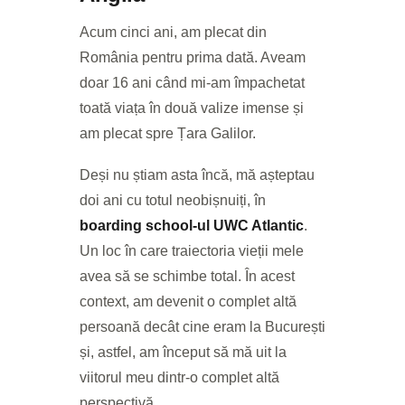
Acum cinci ani, am plecat din
România pentru prima dată. Aveam
doar 16 ani când mi-am împachetat
toată viața în două valize imense și
am plecat spre Țara Galilor.
Deși nu știam asta încă, mă așteptau
doi ani cu totul neobișnuiți, în
boarding school-ul UWC Atlantic
.
Un loc în care traiectoria vieții mele
avea să se schimbe total. În acest
context, am devenit o complet altă
persoană decât cine eram la București
și, astfel, am început să mă uit la
viitorul meu dintr-o complet altă
perspectivă.