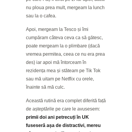
nu ploua prea mult, mergeam la lunch
sau la o cafea.
Apoi, mergeam la Tesco și îmi
cumpăram câteva ceva ca să gătesc,
poate mergeam la o plimbare (dacă
vremea permitea, ceea ce nu era prea
des) iar apoi mă întorceam în
rezidența mea și stăteam pe Tik Tok
sau mă uitam pe Netflix cu orele,
înainte să mă culc.
Această rutină era complet diferită față
de așteptările pe care le avusesem:
primii doi ani petrecuți în UK
fuseseră așa de distractivi, mereu