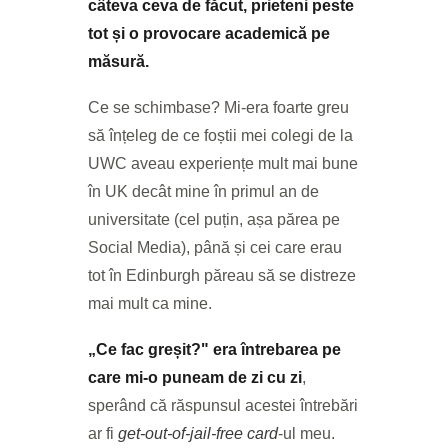
câteva ceva de făcut, prieteni peste
tot și o provocare academică pe
măsură.
Ce se schimbase? Mi-era foarte greu
să înțeleg de ce foștii mei colegi de la
UWC aveau experiențe mult mai bune
în UK decât mine în primul an de
universitate (cel puțin, așa părea pe
Social Media), până și cei care erau
tot în Edinburgh păreau să se distreze
mai mult ca mine.
„Ce fac greșit?" era întrebarea pe
care mi-o puneam de zi cu zi
,
sperând că răspunsul acestei întrebări
ar fi
get-out-of-jail-free card
-ul meu.