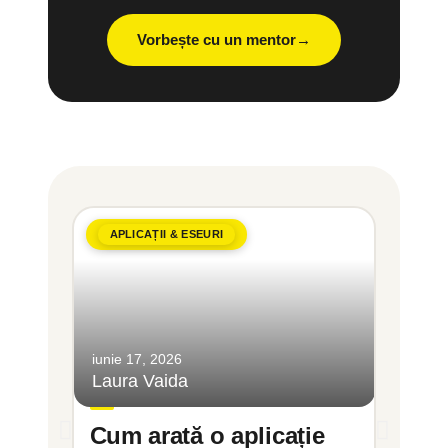
Vorbește cu un mentor
APLICAȚII & ESEURI
POVE
iunie 17, 2026
iunie 2,
Laura Vaida
Laura 
Cum arată o aplicație
Cum 