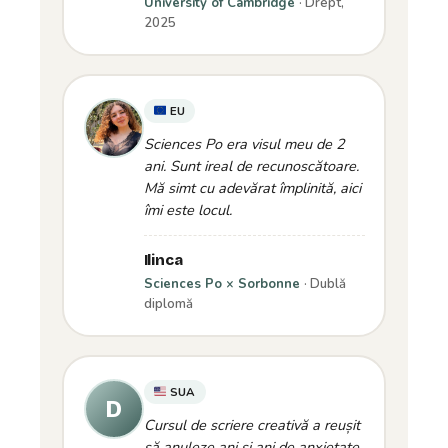
University of Cambridge
· Drept,
2025
EU
Sciences Po era visul meu de 2
ani. Sunt ireal de recunoscătoare.
Mă simt cu adevărat împlinită, aici
îmi este locul.
Ilinca
Sciences Po × Sorbonne
· Dublă
diplomă
SUA
Cursul de scriere creativă a reușit
să anuleze ani și ani de anxietate