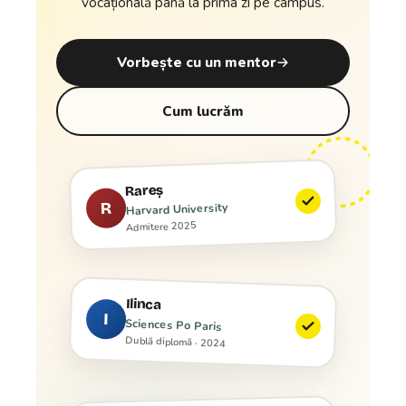
vocațională până la prima zi pe campus.
Vorbește cu un mentor
Cum lucrăm
Rareș
R
Harvard University
Admitere 2025
Ilinca
I
Sciences Po Paris
Dublă diplomă · 2024