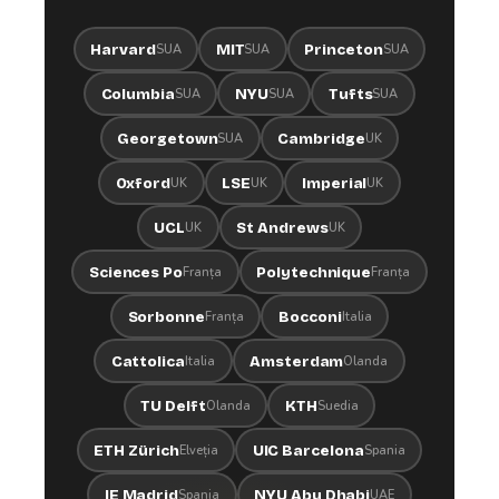
Harvard
MIT
Princeton
SUA
SUA
SUA
Columbia
NYU
Tufts
SUA
SUA
SUA
Georgetown
Cambridge
SUA
UK
Oxford
LSE
Imperial
UK
UK
UK
UCL
St Andrews
UK
UK
Sciences Po
Polytechnique
Franța
Franța
Sorbonne
Bocconi
Franța
Italia
Cattolica
Amsterdam
Italia
Olanda
TU Delft
KTH
Olanda
Suedia
ETH Zürich
UIC Barcelona
Elveția
Spania
IE Madrid
NYU Abu Dhabi
Spania
UAE