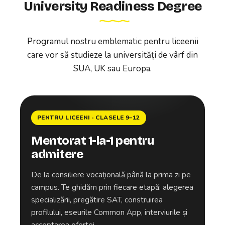
University Readiness Degree
Programul nostru emblematic pentru liceenii
care vor să studieze la universități de vârf din
SUA, UK sau Europa.
PENTRU LICEENI · CLASELE 9–12
Mentorat 1-la-1 pentru
admitere
De la consiliere vocațională până la prima zi pe
campus. Te ghidăm prin fiecare etapă: alegerea
specializării, pregătire SAT, construirea
profilului, eseurile Common App, interviurile și
acceptarea ofertei.