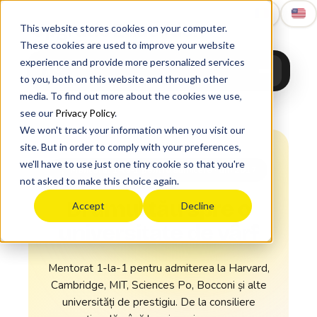
Upgrade
Education
This website stores cookies on your computer.
These cookies are used to improve your website
experience and provide more personalized services
to you, both on this website and through other
media. To find out more about the cookies we use,
see our
Privacy Policy
.
We won't track your information when you visit our
site. But in order to comply with your preferences,
we'll have to use just one tiny cookie so that you're
Mentorat 1-la-1 pentru admitere · din 2017
not asked to make this choice again.
Drumul tău spre o
Accept
Decline
universitate de vârf
Mentorat 1-la-1 pentru admiterea la Harvard,
Cambridge, MIT, Sciences Po, Bocconi și alte
universități de prestigiu. De la consiliere