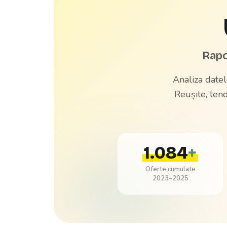
Rapo
Analiza datel
Reușite, tend
1.084
+
Oferte cumulate
2023–2025