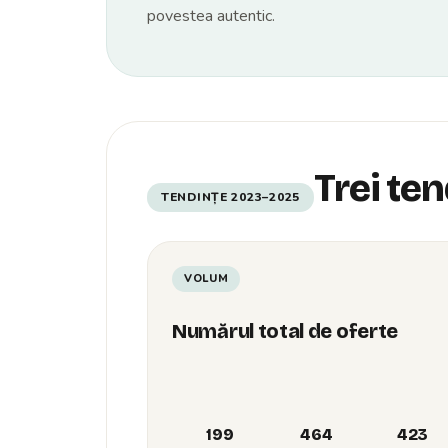
povestea autentic.
Trei ten
TENDINȚE 2023–2025
VOLUM
Numărul total de oferte
199
464
423