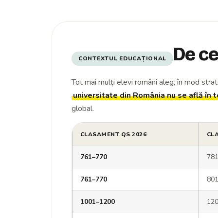
De ce
CONTEXTUL EDUCAȚIONAL
Tot mai mulți elevi români aleg, în mod strate
universitate din România nu se află în 
global.
CLASAMENT QS 2026
CL
761–770
78
761–770
80
1001–1200
12