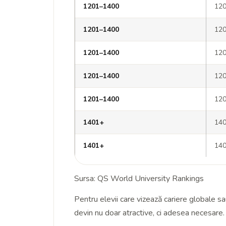
1201–1400
12
1201–1400
12
1201–1400
12
1201–1400
12
1201–1400
12
1401+
14
1401+
14
Sursa:
QS World University Rankings
Pentru elevii care vizează cariere globale sau 
devin nu doar atractive, ci adesea necesare.