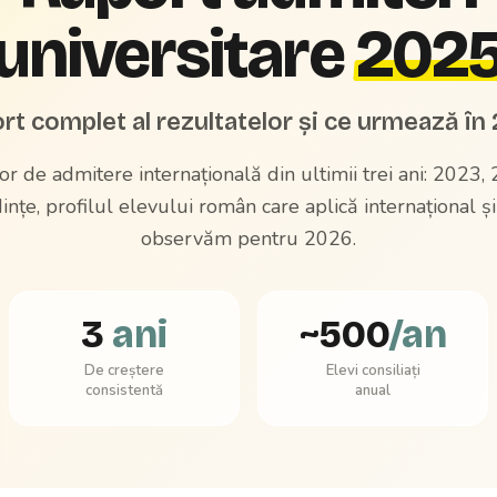
universitare
202
rt complet al rezultatelor și ce urmează în
or de admitere internațională din ultimii trei ani: 2023,
ințe, profilul elevului român care aplică internațional ș
observăm pentru 2026.
3
ani
~
500
/an
De creștere
Elevi consiliați
consistentă
anual