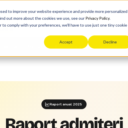
used to improve your website experience and provide more personalized
find out more about the cookies we use, see our
Privacy Policy
.
on
r to comply with your preferences, we'll have to use just one tiny cookie
Accept
Decline
rumul tău
Blog
Viața după liceu
Evenime
Resurse
Raport anual 2025
Raport admiteri