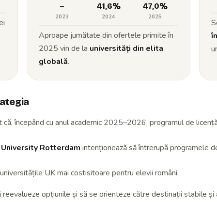
–
41,6
%
47,0
%
2023
2024
2025
ei
S
Aproape jumătate din ofertele primite în
î
2025 vin de la
universități din elita
u
globală
.
rategia
 că, începând cu anul academic 2025–2026, programul de licență în
University Rotterdam
intenționează să întrerupă programele de
universitățile UK mai costisitoare pentru elevii români.
eevalueze opțiunile și să se orienteze către destinații stabile și 