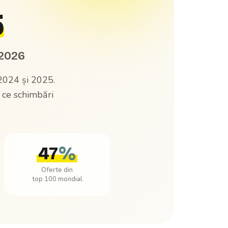
5
 2026
 2024 și 2025.
i ce schimbări
47
%
Oferte din
top 100 mondial