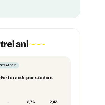
trei ani
STRATEGIE
ferte medii per student
–
2,76
2,43