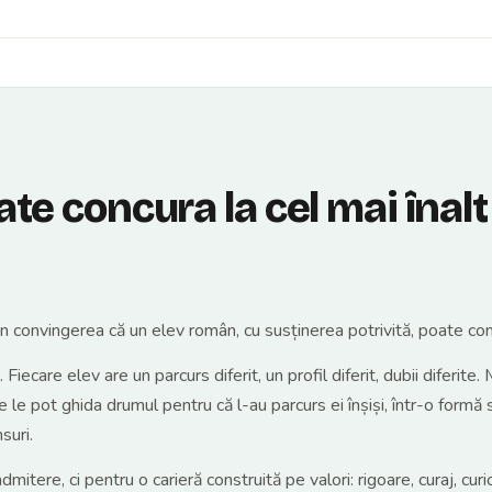
e concura la cel mai înalt
convingerea că un elev român, cu susținerea potrivită, poate concur
ecare elev are un parcurs diferit, un profil diferit, dubii diferite
e le pot ghida drumul pentru că l-au parcurs ei înșiși, într-o formă
suri.
itere, ci pentru o carieră construită pe valori: rigoare, curaj, curi