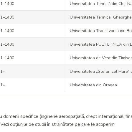
01–1400
Universitatea Tehnică din Cluj-
01–1400
Universitatea Tehnică „Gheorghe 
01–1400
Universitatea Transilvania din B
01–1400
Universitatea POLITEHNICA din B
01–1400
Universitatea de Vest din Timișo
01+
Universitatea „Ștefan cel Mare"
01+
Universitatea din Oradea
domenii specifice (inginerie aerospațială, drept internațional, finanț
 Vezi opțiunile de
studii în străinătate
pe care le acoperim.