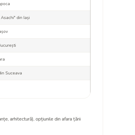
Napoca
Asachi" din Iași
rașov
ucurești
ara
 din Suceava
e, arhitectură), opțiunile din afara țării