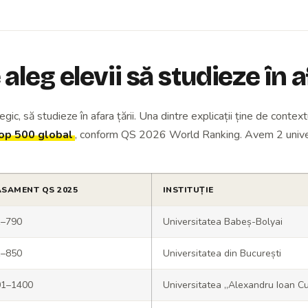
 aleg elevii să studieze în a
gic, să studieze în afara țării. Una dintre explicații ține de contex
top 500 global
, conform QS 2026 World Ranking. Avem 2 univer
ASAMENT QS 2025
INSTITUȚIE
1–790
Universitatea Babeș-Bolyai
1–850
Universitatea din București
01–1400
Universitatea „Alexandru Ioan Cuz