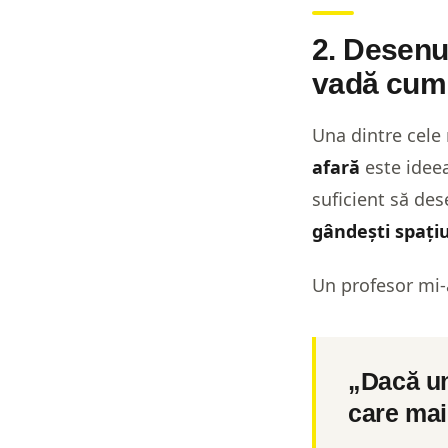
2. Desenul
vadă cum
Una dintre cele
afară
este ideea
suficient să des
gândești spațiul
Un profesor mi-
„Dacă un
care mai