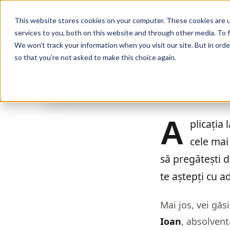
This website stores cookies on your computer. These cookies are 
services to you, both on this website and through other media. To 
Upgrade
Educat
We won't track your information when you visit our site. But in orde
so that you're not asked to make this choice again.
Arhitectură la facultate în străinătate: 5 sfaturi e
Ina Ioan
aprilie 30, 2025
Programul nostru
Despre noi
A
plicația 
cele mai
să pregătești d
te aștepți cu a
Mai jos, vei găs
Ioan
, absolven