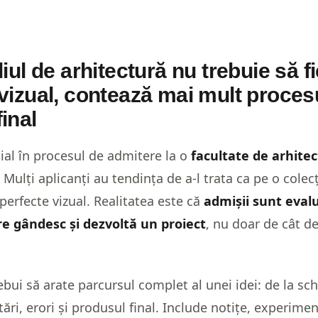
liul de arhitectură nu trebuie să f
 vizual, contează mai mult proces
inal
ial în procesul de admitere la o
facultate de arhitec
 Mulți aplicanți au tendința de a-l trata ca pe o colecț
 perfecte vizual. Realitatea este că
admișii sunt evalu
e gândesc și dezvoltă un proiect
, nu doar de cât d
rebui să arate parcursul complet al unei idei: de la sch
tări, erori și produsul final. Include notițe, experimen