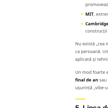
promovează 
MIT
, extre
Cambridg
construcții
Nu există „cea m
ca persoană. Uni
aplicată și tehni
Un mod foarte e
final de an
sau 
ușurință „vibe-u
5. Lipsa d