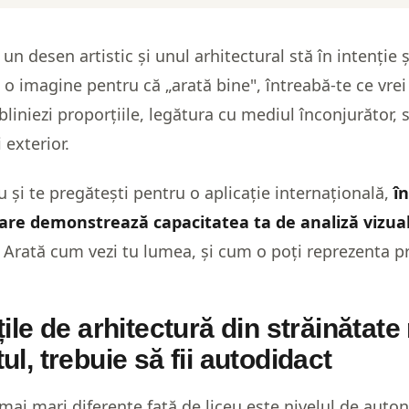
un desen artistic și unul arhitectural stă în intenție ș
 o imagine pentru că „arată bine", întreabă-te ce vre
bliniezi proporțiile, legătura cu mediul înconjurător,
i exterior.
eu și te pregătești pentru o aplicație internațională,
î
 care demonstrează capacitatea ta de analiză vizua
c. Arată cum vezi tu lumea, și cum o poți reprezenta pr
țile de arhitectură din străinătate 
ul, trebuie să fii autodidact
mai mari diferențe față de liceu este nivelul de auto