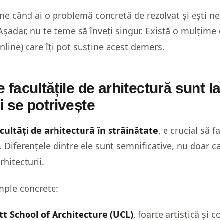
ine când ai o problemă concretă de rezolvat și ești ne
șadar, nu te teme să înveți singur. Există o mulțime 
online) care îți pot susține acest demers.
e facultățile de arhitectură sunt la
i se potrivește
cultăți de arhitectură în străinătate
, e crucial să f
 Diferențele dintre ele sunt semnificative, nu doar ca s
rhitecturii.
mple concrete:
tt School of Architecture (UCL)
, foarte artistică și 