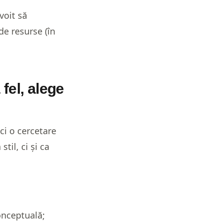
voit să
de resurse (în
 fel, alege
aci o cercetare
til, ci și ca
conceptuală;