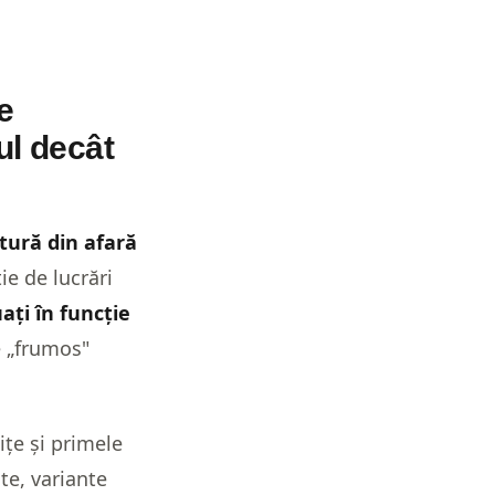
ie
ul decât
tură din afară
ie de lucrări
ați în funcție
e „frumos"
ițe și primele
te, variante