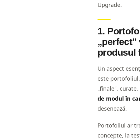
Upgrade.
1. Portofo
„perfect"
produsul f
Un aspect esenț
este portofoliul.
„finale", curate,
de modul în car
desenează.
Portofoliul ar t
concepte, la tes