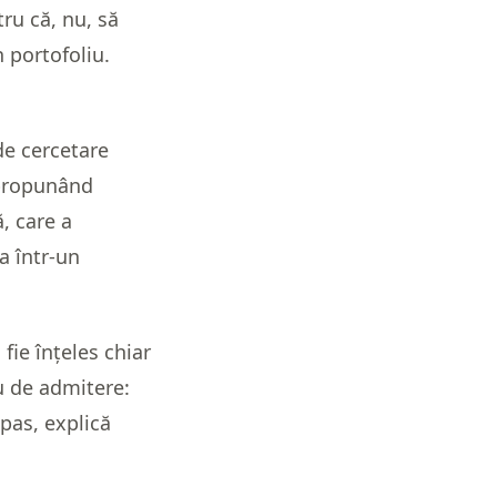
ru că, nu, să
 portofoliu.
de cercetare
 propunând
ă, care a
a într-un
fie înțeles chiar
iu de admitere:
pas, explică