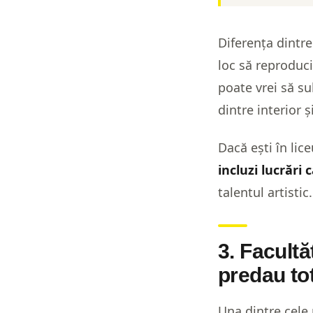
Diferența dintre 
loc să reproduci
poate vrei să su
dintre interior ș
Dacă ești în lic
incluzi lucrări
talentul artisti
3. Facultă
predau tot
Una dintre cele 