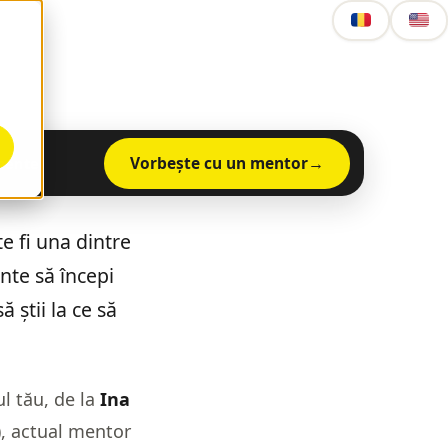
Vorbește cu un mentor
mente
e fi una dintre
nte să începi
 știi la ce să
ul tău, de la
Ina
, actual mentor