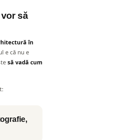
e vor să
hitectură în
ul e că nu e
ste
să vadă cum
t:
ografie,