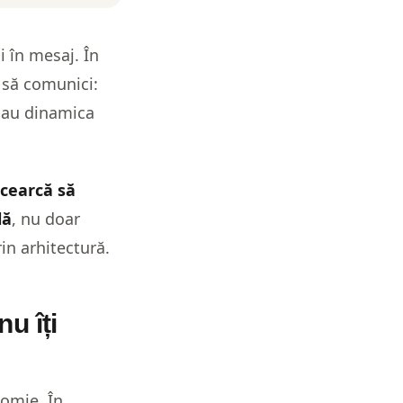
i în mesaj. În
i să comunici:
 sau dinamica
ncearcă să
lă
, nu doar
in arhitectură.
nu îți
nomie. În