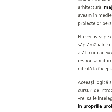
arhitectură,
maj
aveam în medie 
proiectelor pers
Nu vei avea pe c
săptămânale cu t
arăți cum ai evo
responsabilitate
dificilă la înce
Aceeași logică s
cursuri de intr
vrei să le înțele
în propriile pro