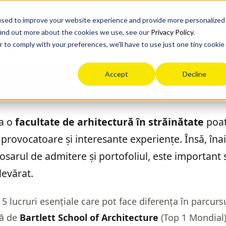
used to improve your website experience and provide more personalized
find out more about the cookies we use, see our
Privacy Policy
.
ion
r to comply with your preferences, we'll have to use just one tiny cookie
sențiale 2025
Accept
Decline
Drumul tău
Blog
Viața după liceu
Eveni
Resurse
la o
facultate de arhitectură în străinătate
poat
 provocatoare și interesante experiențe. Însă, înai
osarul de admitere și portofoliul, este important să
devărat.
i 5 lucruri esențiale care pot face diferența în parcurs
tă de
Bartlett School of Architecture
(Top 1 Mondial)