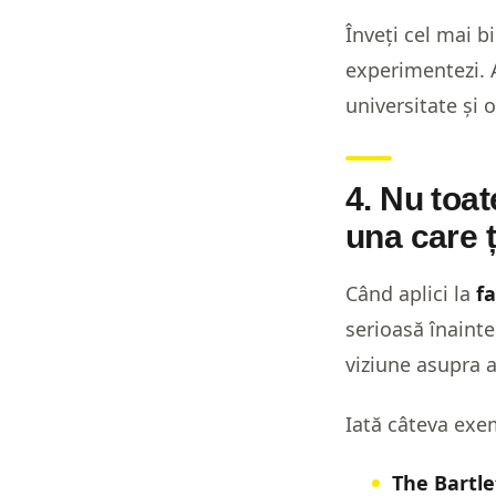
Înveți cel mai b
experimentezi. A
universitate și 
4. Nu toat
una care ț
Când aplici la
fa
serioasă înainte.
viziune asupra a
Iată câteva exe
The Bartle