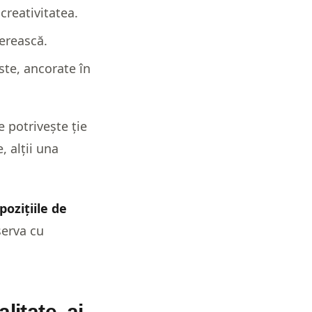
creativitatea.
nerească.
ste, ancorate în
e potrivește ție
, alții una
pozițiile de
serva cu
litate, ai