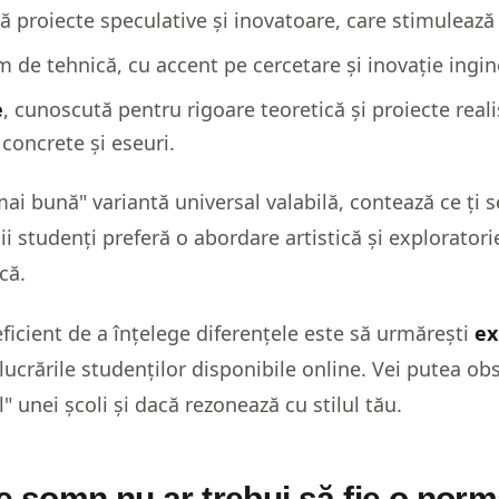
proiecte speculative și inovatoare, care stimulează 
m de tehnică, cu accent pe cercetare și inovație ingi
e
, cunoscută pentru rigoare teoretică și proiecte reali
 concrete și eseuri.
ai bună" variantă universal valabilă, contează ce ți s
i studenți preferă o abordare artistică și exploratorie
că.
ficient de a înțelege diferențele este să urmărești
ex
lucrările studenților disponibile online. Vei putea ob
l" unei școli și dacă rezonează cu stilul tău.
e somn nu ar trebui să fie o norma