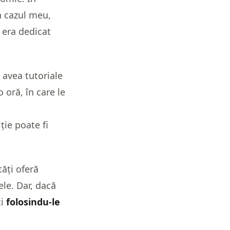
În cazul meu,
 era dedicat
 avea tutoriale
 oră, în care le
ție poate fi
tăți oferă
ele. Dar, dacă
ți
folosindu-le