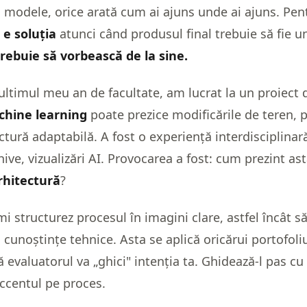
, modele, orice arată cum ai ajuns unde ai ajuns. Pent
 e soluția
atunci când produsul final trebuie să fie un
rebuie să vorbească de la sine.
ultimul meu an de facultate, am lucrat la un proiect 
hine learning
poate prezice modificările de teren,
ectură adaptabilă. A fost o experiență interdisciplinar
hive, vizualizări AI. Provocarea a fost: cum prezint ast
rhitectură
?
i structurez procesul în imagini clare, astfel încât să 
ă cunoștințe tehnice. Asta se aplică oricărui portofol
evaluatorul va „ghici" intenția ta. Ghidează-l pas cu 
accentul pe proces.