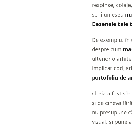
respinse, colaje
scrii un eseu
nu
Desenele tale t
De exemplu, în 
despre cum
mac
ulterior o arhit
implicat cod, ar
portofoliu de a
Cheia a fost să-m
și de cineva făr
nu presupune că 
vizual, și pune 