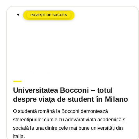
POVEȘTI DE SUCCES
aprilie 14, 2025
Teodora Ștefan
Universitatea Bocconi – totul
despre viața de student în Milano
O studentă română la Bocconi demontează
stereotipurile: cum e cu adevărat viața academică și
socială la una dintre cele mai bune universități din
Italia.