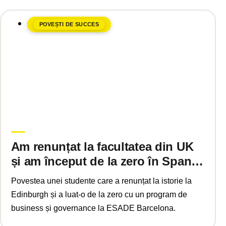
POVEȘTI DE SUCCES
aprilie 23, 2025
Upgrade Education
Am renunțat la facultatea din UK
și am început de la zero în Spania.
De ce?
Povestea unei studente care a renunțat la istorie la
Edinburgh și a luat-o de la zero cu un program de
business și governance la ESADE Barcelona.