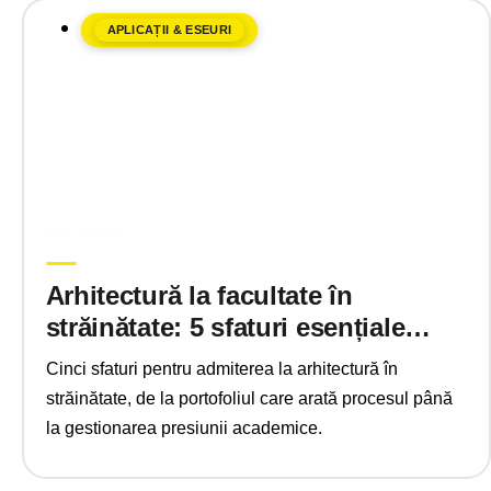
APLICAȚII & ESEURI
aprilie 30, 2025
Ina Ioan
Arhitectură la facultate în
străinătate: 5 sfaturi esențiale
2025
Cinci sfaturi pentru admiterea la arhitectură în
străinătate, de la portofoliul care arată procesul până
la gestionarea presiunii academice.