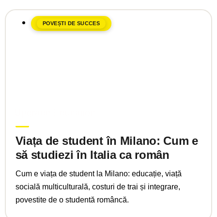
POVEȘTI DE SUCCES
aprilie 15, 2025
Upgrade Education
Viața de student în Milano: Cum e
să studiezi în Italia ca român
Cum e viața de student la Milano: educație, viață
socială multiculturală, costuri de trai și integrare,
povestite de o studentă româncă.