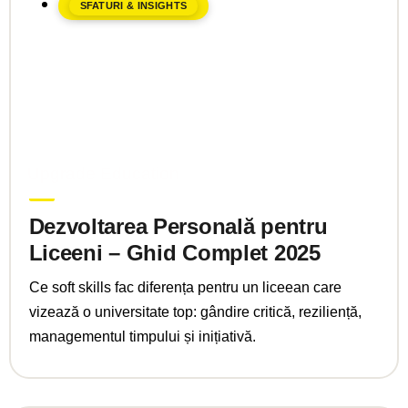
SFATURI & INSIGHTS
mai 9, 2025
Upgrade Education
Dezvoltarea Personală pentru
Liceeni – Ghid Complet 2025
Ce soft skills fac diferența pentru un liceean care
vizează o universitate top: gândire critică, reziliență,
managementul timpului și inițiativă.