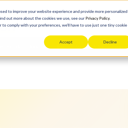
used to improve your website experience and provide more personalized
find out more about the cookies we use, see our
Privacy Policy
.
ion
r to comply with your preferences, we'll have to use just one tiny cookie
Accept
Decline
Drumul tău
Blog
Viața după liceu
Eveni
Resurse