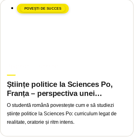
POVEȘTI DE SUCCES
mai 7, 2025
Upgrade Education
Științe politice la Sciences Po,
Franța – perspectiva unei
studente
O studentă română povestește cum e să studiezi
științe politice la Sciences Po: curriculum legat de
realitate, oratorie și ritm intens.