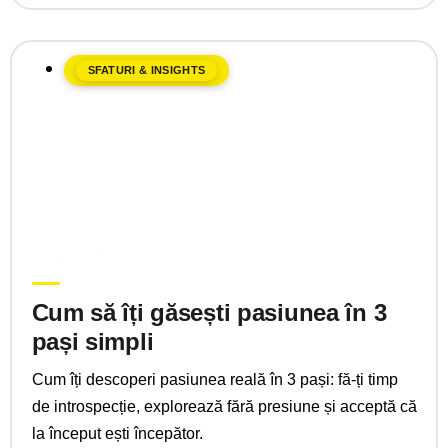
SFATURI & INSIGHTS
martie 24, 2025
Upgrade Education
Cum să îți găsești pasiunea în 3
pași simpli
Cum îți descoperi pasiunea reală în 3 pași: fă-ți timp
de introspecție, explorează fără presiune și acceptă că
la început ești începător.