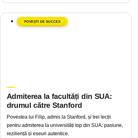
POVEȘTI DE SUCCES
aprilie 2, 2025
Upgrade Education
Admiterea la facultăți din SUA:
drumul către Stanford
Povestea lui Filip, admis la Stanford, și trei lecții
pentru admiterea la universități top din SUA: pasiune,
reziliență și eseuri autentice.