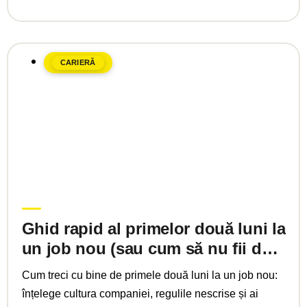
CARIERĂ
februarie 26, 2025
Upgrade Education
Ghid rapid al primelor două luni la
un job nou (sau cum să nu fii dat
afară)
Cum treci cu bine de primele două luni la un job nou:
înțelege cultura companiei, regulile nescrise și ai