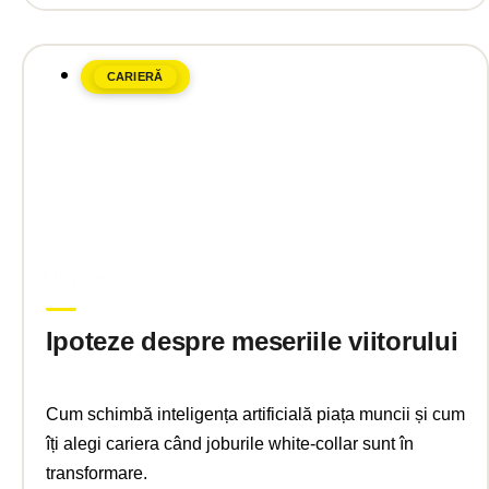
CARIERĂ
martie 17, 2025
Upgrade Education
Ipoteze despre meseriile viitorului
Cum schimbă inteligența artificială piața muncii și cum
îți alegi cariera când joburile white-collar sunt în
transformare.