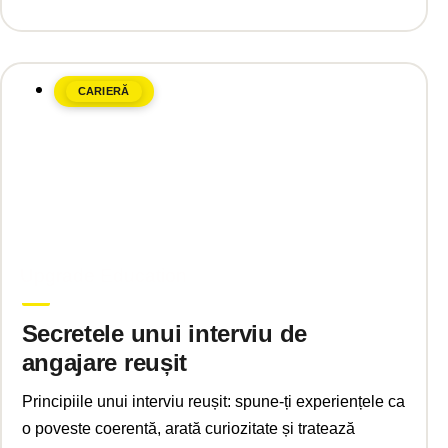
CARIERĂ
martie 12, 2025
Upgrade Education
Secretele unui interviu de
angajare reușit
Principiile unui interviu reușit: spune-ți experiențele ca
o poveste coerentă, arată curiozitate și tratează