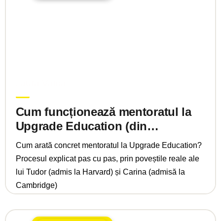
iunie 2, 2026
Laura Vaida
Cum funcționează mentoratul la
Upgrade Education (din
perspectiva unui student)
Cum arată concret mentoratul la Upgrade Education?
Procesul explicat pas cu pas, prin poveștile reale ale
lui Tudor (admis la Harvard) și Carina (admisă la
Cambridge)