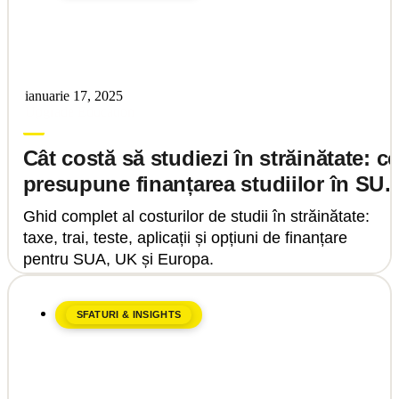
ianuarie 17, 2025
Upgrade Education
Cât costă să studiezi în străinătate: ce
presupune finanțarea studiilor în SUA
UK sau Europa continentală
Ghid complet al costurilor de studii în străinătate:
taxe, trai, teste, aplicații și opțiuni de finanțare
pentru SUA, UK și Europa.
SFATURI & INSIGHTS