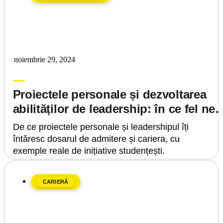
noiembrie 29, 2024
Upgrade Education
Proiectele personale și dezvoltarea
abilităților de leadership: în ce fel ne
pot ajuta acestea în parcursul
De ce proiectele personale și leadershipul îți
academic și profesional?
întăresc dosarul de admitere și cariera, cu
exemple reale de inițiative studențești.
CARIERĂ