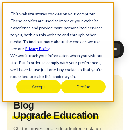
Sari la conținut
This website stores cookies on your computer.
These cookies are used to improve your website
experience and provide more personalized services
Upgrade
Education
to you, both on this website and through other
media. To find out more about the cookies we use,
see our
Privacy Policy
.
Upgrade Education
We won't track your information when you visit our
site. But in order to comply with your preferences,
Acasă
›
Blog
we'll have to use just one tiny cookie so that you're
not asked to make this choice again.
Accept
Decline
📝 Blog Upgrade Education
Blog
Upgrade Education
Ghiduri, povești reale de admitere și sfaturi