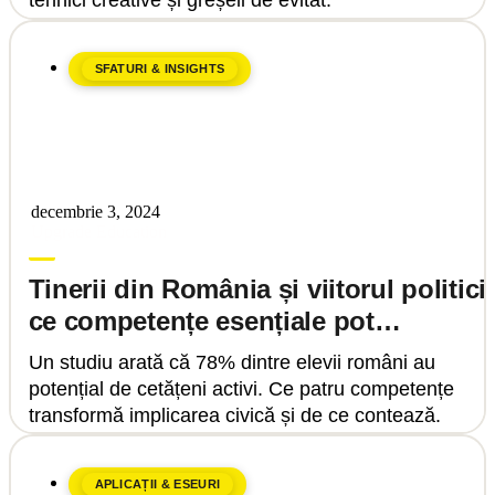
tehnici creative și greșeli de evitat.
SFATURI & INSIGHTS
decembrie 3, 2024
Upgrade Education
Tinerii din România și viitorul politicii
ce competențe esențiale pot
transforma implicarea civică
Un studiu arată că 78% dintre elevii români au
potențial de cetățeni activi. Ce patru competențe
transformă implicarea civică și de ce contează.
APLICAȚII & ESEURI