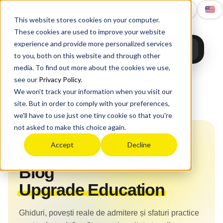
Upgrade
Education
This website stores cookies on your computer.
These cookies are used to improve your website
experience and provide more personalized services
to you, both on this website and through other
media. To find out more about the cookies we use,
see our
Privacy Policy
.
We won't track your information when you visit our
site. But in order to comply with your preferences,
Acasă
›
Blog
we'll have to use just one tiny cookie so that you're
not asked to make this choice again.
Accept
Decline
Blog Upgrade Education
Blog
Upgrade Education
Ghiduri, povești reale de admitere și sfaturi practice