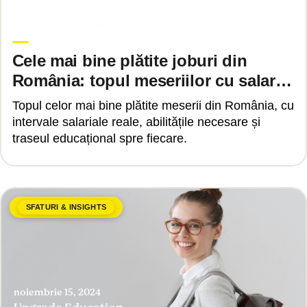
noiembrie 29, 2024
Upgrade Education
Cele mai bine plătite joburi din
România: topul meseriilor cu salarii
mari și cum ajungi acolo
Topul celor mai bine plătite meserii din România, cu
intervale salariale reale, abilitățile necesare și
traseul educațional spre fiecare.
SFATURI & INSIGHTS
noiembrie 15, 2024