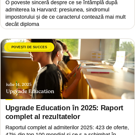
O poveste sinceră despre ce se întâmplă după
admiterea la Harvard: presiunea, sindromul
impostorului și de ce caracterul contează mai mult
decât diploma
POVEȘTI DE SUCCES
iulie 14, 2025
Upgrade Education
Upgrade Education în 2025: Raport
complet al rezultatelor
Raportul complet al admiterilor 2025: 423 de oferte,
47% din top 100 mondial și ce s-a schimbat în