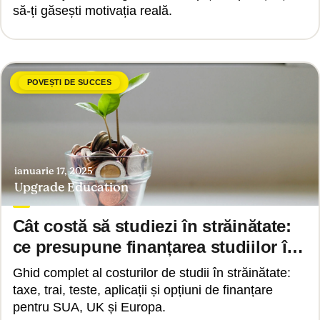
să-ți găsești motivația reală.
POVEȘTI DE SUCCES
ianuarie 17, 2025
Upgrade Education
Cât costă să studiezi în străinătate:
ce presupune finanțarea studiilor în
SUA, UK sau Europa continentală
Ghid complet al costurilor de studii în străinătate:
taxe, trai, teste, aplicații și opțiuni de finanțare
pentru SUA, UK și Europa.