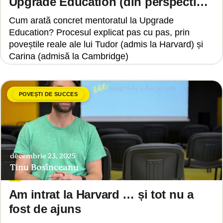
Upgrade Education (din perspectiva
unui student)
Cum arată concret mentoratul la Upgrade
Education? Procesul explicat pas cu pas, prin
poveștile reale ale lui Tudor (admis la Harvard) și
Carina (admisă la Cambridge)
POVEȘTI DE SUCCES
decembrie 23, 2025
Tinu Bosînceanu
Am intrat la Harvard … și tot nu a
fost de ajuns