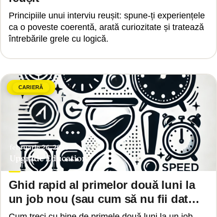
Principiile unui interviu reușit: spune-ți experiențele
ca o poveste coerentă, arată curiozitate și tratează
întrebările grele cu logică.
CARIERĂ
februarie 26, 2025
Upgrade Education
Ghid rapid al primelor două luni la
un job nou (sau cum să nu fii dat
afară)
Cum treci cu bine de primele două luni la un job