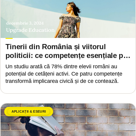
decembrie 3, 2024
Upgrade Education
Tinerii din România și viitorul
politicii: ce competențe esențiale pot
transforma implicarea civică
Un studiu arată că 78% dintre elevii români au
potențial de cetățeni activi. Ce patru competențe
transformă implicarea civică și de ce contează.
APLICAȚII & ESEURI