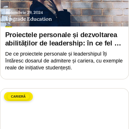
noiembrie 29, 2024
Upgrade Education
Proiectele personale și dezvoltarea
abilităților de leadership: în ce fel ne
pot ajuta acestea în parcursul
De ce proiectele personale și leadershipul îți
academic și profesional?
întăresc dosarul de admitere și cariera, cu exemple
reale de inițiative studențești.
CARIERĂ