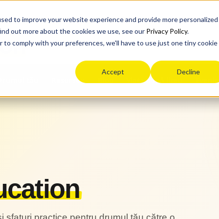
used to improve your website experience and provide more personalized
find out more about the cookies we use, see our
Privacy Policy
.
ion
r to comply with your preferences, we'll have to use just one tiny cookie
Accept
Decline
Drumul tău
Blog
Viața după liceu
Eveni
Resurse
cation
i sfaturi practice pentru drumul tău către o