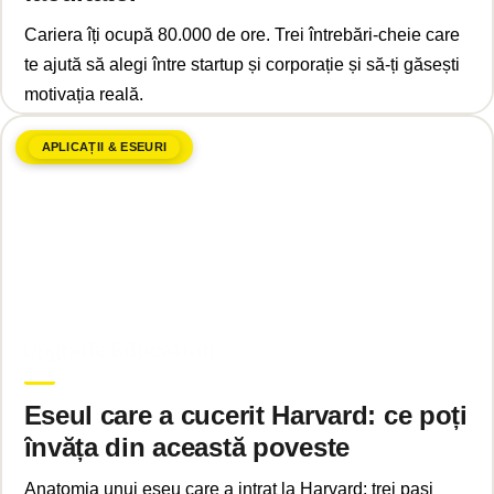
Cariera îți ocupă 80.000 de ore. Trei întrebări-cheie care
te ajută să alegi între startup și corporație și să-ți găsești
motivația reală.
APLICAȚII & ESEURI
decembrie 6, 2024
Upgrade Education
Eseul care a cucerit Harvard: ce poți
învăța din această poveste
Anatomia unui eseu care a intrat la Harvard: trei pași