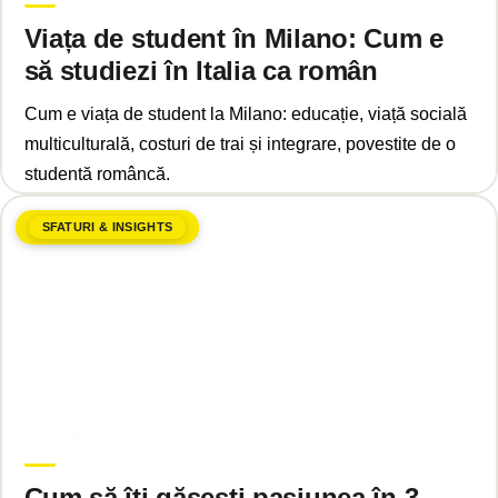
Viața de student în Milano: Cum e
să studiezi în Italia ca român
Cum e viața de student la Milano: educație, viață socială
multiculturală, costuri de trai și integrare, povestite de o
studentă româncă.
SFATURI & INSIGHTS
martie 24, 2025
Upgrade Education
Cum să îți găsești pasiunea în 3