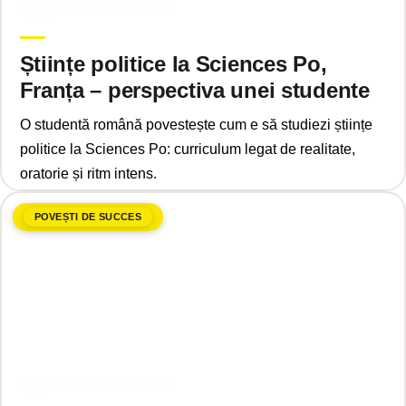
Upgrade Education
Științe politice la Sciences Po,
Franța – perspectiva unei studente
O studentă română povestește cum e să studiezi științe
politice la Sciences Po: curriculum legat de realitate,
oratorie și ritm intens.
POVEȘTI DE SUCCES
aprilie 23, 2025
Upgrade Education