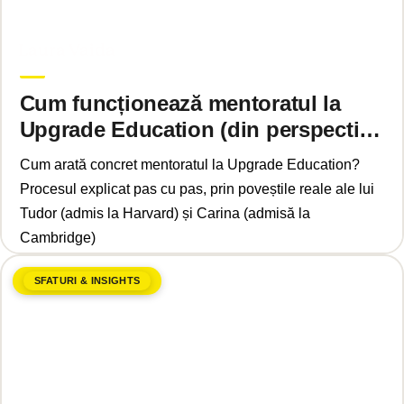
iunie 2, 2026
Laura Vaida
Cum funcționează mentoratul la
Upgrade Education (din perspectiva
unui student)
Cum arată concret mentoratul la Upgrade Education?
Procesul explicat pas cu pas, prin poveștile reale ale lui
Tudor (admis la Harvard) și Carina (admisă la
Cambridge)
SFATURI & INSIGHTS