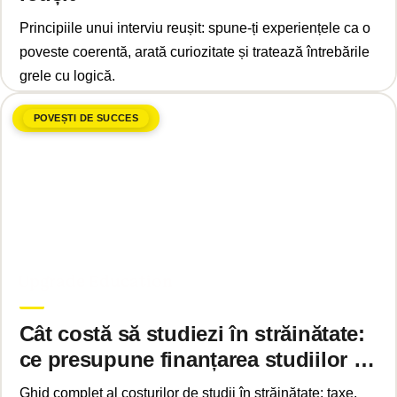
Principiile unui interviu reușit: spune-ți experiențele ca o
poveste coerentă, arată curiozitate și tratează întrebările
grele cu logică.
POVEȘTI DE SUCCES
ianuarie 17, 2025
Upgrade Education
Cât costă să studiezi în străinătate:
ce presupune finanțarea studiilor în
SUA, UK sau Europa continentală
Ghid complet al costurilor de studii în străinătate: taxe,