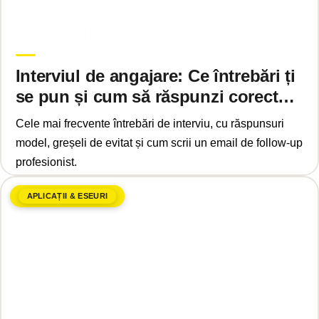
mai 9, 2025
Upgrade Education
Interviul de angajare: Ce întrebări ți
se pun și cum să răspunzi corect
2025
Cele mai frecvente întrebări de interviu, cu răspunsuri
model, greșeli de evitat și cum scrii un email de follow-up
profesionist.
APLICAȚII & ESEURI
aprilie 30, 2025