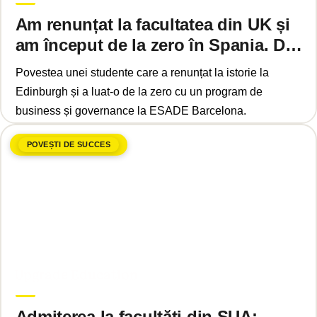
Am renunțat la facultatea din UK și
am început de la zero în Spania. De
ce?
Povestea unei studente care a renunțat la istorie la
Edinburgh și a luat-o de la zero cu un program de
business și governance la ESADE Barcelona.
POVEȘTI DE SUCCES
aprilie 2, 2025
Upgrade Education
Admiterea la facultăți din SUA: