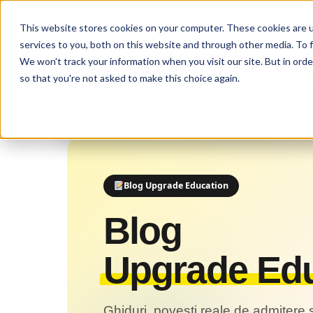
This website stores cookies on your computer. These cookies are 
services to you, both on this website and through other media. To 
Upgrade
Educat
We won't track your information when you visit our site. But in orde
so that you're not asked to make this choice again.
Acasă
›
Blog
Programul nostru
Despre noi
Blog Upgrade Education
Blog
Upgrade Edu
Ghiduri, povești reale de admitere ș