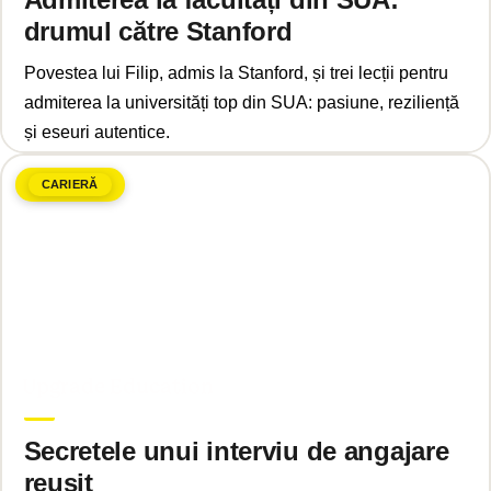
drumul către Stanford
Povestea lui Filip, admis la Stanford, și trei lecții pentru
admiterea la universități top din SUA: pasiune, reziliență
și eseuri autentice.
CARIERĂ
martie 12, 2025
Upgrade Education
Secretele unui interviu de angajare
reușit