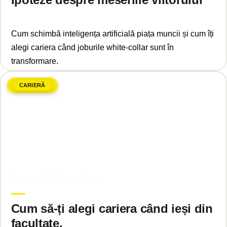
Cum schimbă inteligența artificială piața muncii și cum îți
alegi cariera când joburile white-collar sunt în
transformare.
CARIERĂ
februarie 13, 2025
Upgrade Education
Cum să-ți alegi cariera când ieși din
facultate.