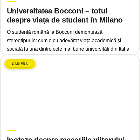
Universitatea Bocconi – totul
despre viața de student în Milano
O studentă română la Bocconi demontează
stereotipurile: cum e cu adevărat viața academică și
socială la una dintre cele mai bune universități din Italia.
CARIERĂ
martie 17, 2025
Upgrade Education
Ipoteze despre meseriile viitorului