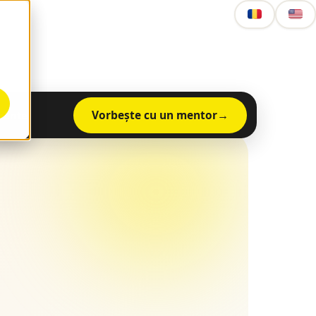
Vorbește cu un mentor
mente