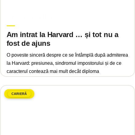
decembrie 23, 2025
Tinu Bosînceanu
Am intrat la Harvard … și tot nu a
fost de ajuns
O poveste sinceră despre ce se întâmplă după admiterea
la Harvard: presiunea, sindromul impostorului și de ce
caracterul contează mai mult decât diploma
CARIERĂ