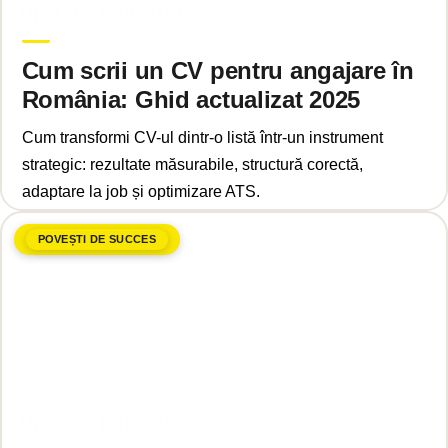
Upgrade Education
Cum scrii un CV pentru angajare în
România: Ghid actualizat 2025
Cum transformi CV-ul dintr-o listă într-un instrument
strategic: rezultate măsurabile, structură corectă,
adaptare la job și optimizare ATS.
POVEȘTI DE SUCCES
aprilie 15, 2025
Upgrade Education