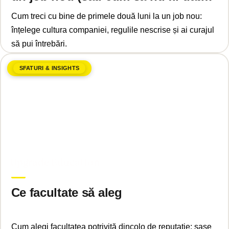
afară)
Cum treci cu bine de primele două luni la un job nou:
înțelege cultura companiei, regulile nescrise și ai curajul
să pui întrebări.
SFATURI & INSIGHTS
decembrie 10, 2024
Upgrade Education
Ce facultate să aleg
Cum alegi facultatea potrivită dincolo de reputație: șase