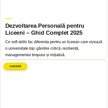
mai 9, 2025
Upgrade Education
Dezvoltarea Personală pentru
Liceeni – Ghid Complet 2025
Ce soft skills fac diferența pentru un liceean care vizează
o universitate top: gândire critică, reziliență,
managementul timpului și inițiativă.
CARIERĂ
mai 6, 2025