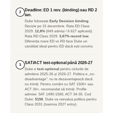
Deadline: ED 1 nov. (binding) sau RD 2
2
ian.
Duke folosește
Early Decision binding
.
Decizie pe 15 decembrie. Rata ED Class
2029:
12,8%
(849 admiși / 6.627 aplicanți).
Rata RD Class 2029:
3,67% record low
.
Diferența mare ED vs RD face Duke un
candidat ideal pentru ED dacă ești convins.
SAT/ACT test-optional până 2026-27
3
Duke e
test-optional
pentru ciclurile de
admitere 2025-26 și 2026-27. Politica e „no-
disadvantage": nu te dezavantajează dacă
nu trimiți. Pentru români cu SAT 1500+ sau
ACT 34+, recomandat să trimiți. Profile
admise: SAT 1490-1560, ACT 34-35. Cod
Duke:
5156
. Duke va reevalua politica pentru
Class 2031 (toamna 2027 entry).