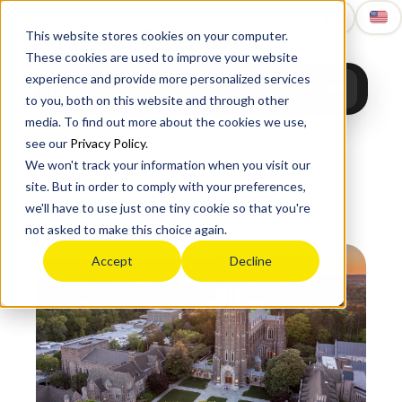
Upgrade
Education
This website stores cookies on your computer.
These cookies are used to improve your website
experience and provide more personalized services
to you, both on this website and through other
media. To find out more about the cookies we use,
see our
Privacy Policy
.
We won't track your information when you visit our
site. But in order to comply with your preferences,
Acasă
›
Studii în străinătate
›
SUA
›
Top non-Ivy
›
we'll have to use just one tiny cookie so that you're
Duke University
not asked to make this choice again.
Accept
Decline