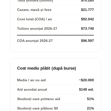
Taxă școlară (tuition)
$70.265
Cazare, masă și fees
$21.777
Cost total (COA) / an
$92.042
Tuition anunțat 2026-27
$73.740
COA anunțat 2026-27
$96.597
Cost mediu plătit (după burse)
Medie / an cu aid
~$20.000
Aid acordat anual
$149 mil.
Studenți care primesc aid
51%
Studenți care plătesc $0
21%