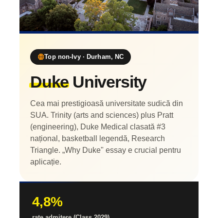
Top non-Ivy · Durham, NC
Duke
University
Cea mai prestigioasă universitate sudică din
SUA. Trinity (arts and sciences) plus Pratt
(engineering), Duke Medical clasată #3
național, basketball legendă, Research
Triangle. „Why Duke" essay e crucial pentru
aplicație.
4,8%
rate admitere (Class 2029)