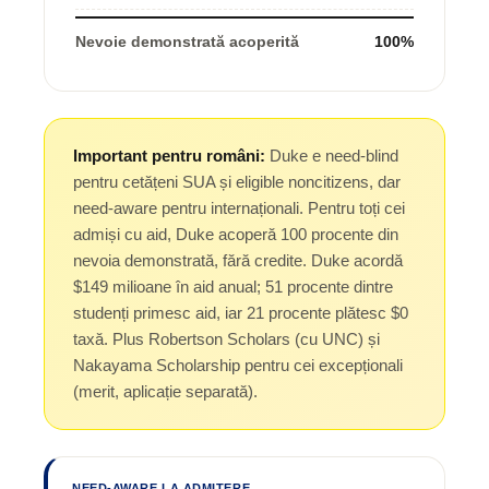
Nevoie demonstrată acoperită
100%
Important pentru români:
Duke e need-blind
pentru cetățeni SUA și eligible noncitizens, dar
need-aware pentru internaționali. Pentru toți cei
admiși cu aid, Duke acoperă 100 procente din
nevoia demonstrată, fără credite. Duke acordă
$149 milioane în aid anual; 51 procente dintre
studenți primesc aid, iar 21 procente plătesc $0
taxă. Plus Robertson Scholars (cu UNC) și
Nakayama Scholarship pentru cei excepționali
(merit, aplicație separată).
NEED-AWARE LA ADMITERE