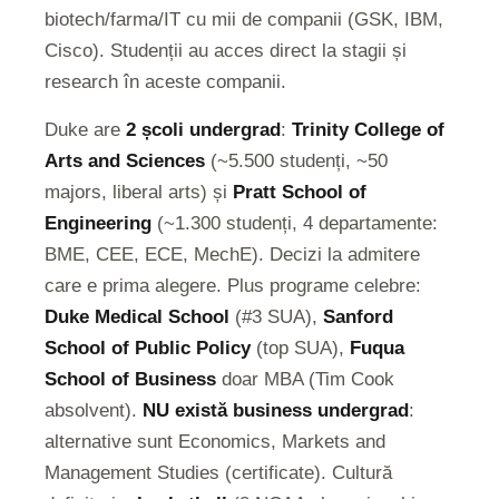
biotech/farma/IT cu mii de companii (GSK, IBM,
Cisco). Studenții au acces direct la stagii și
research în aceste companii.
Duke are
2 școli undergrad
:
Trinity College of
Arts and Sciences
(~5.500 studenți, ~50
majors, liberal arts) și
Pratt School of
Engineering
(~1.300 studenți, 4 departamente:
BME, CEE, ECE, MechE). Decizi la admitere
care e prima alegere. Plus programe celebre:
Duke Medical School
(#3 SUA),
Sanford
School of Public Policy
(top SUA),
Fuqua
School of Business
doar MBA (Tim Cook
absolvent).
NU există business undergrad
:
alternative sunt Economics, Markets and
Management Studies (certificate). Cultură