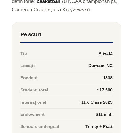
definitorie:
basketball
(8 NCAA championships,
Cameron Crazies, era Krzyzewski).
Pe scurt
Tip
Privată
Locație
Durham, NC
Fondată
1838
Studenți total
~17.500
Internaționali
~11% Class 2029
Endowment
$11 mld.
Schools undergrad
Trinity + Pratt