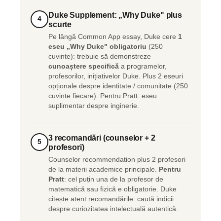
Duke Supplement: „Why Duke" plus
4
scurte
Pe lângă Common App essay, Duke cere
1
eseu „Why Duke" obligatoriu
(250
cuvinte): trebuie să demonstreze
cunoaștere specifică
a programelor,
profesorilor, inițiativelor Duke. Plus 2 eseuri
opționale despre identitate / comunitate (250
cuvinte fiecare). Pentru Pratt: eseu
suplimentar despre inginerie.
3 recomandări (counselor + 2
5
profesori)
Counselor recommendation plus 2 profesori
de la materii academice principale.
Pentru
Pratt
: cel puțin una de la profesor de
matematică sau fizică e obligatorie. Duke
citește atent recomandările: caută indicii
despre curiozitatea intelectuală autentică.