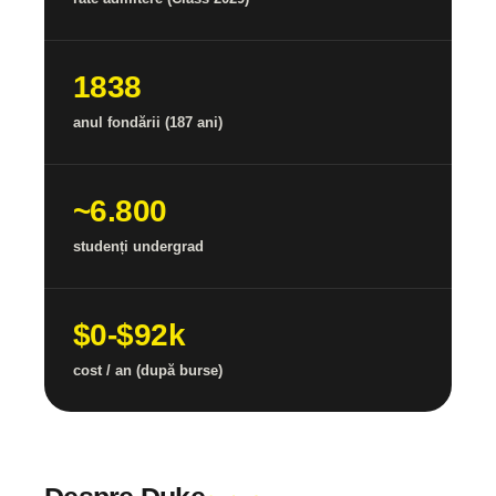
1838
anul fondării (187 ani)
~6.800
studenți undergrad
$0-$92k
cost / an (după burse)