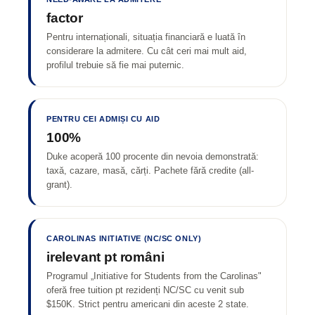
factor
Pentru internaționali, situația financiară e luată în
considerare la admitere. Cu cât ceri mai mult aid,
profilul trebuie să fie mai puternic.
PENTRU CEI ADMIȘI CU AID
100%
Duke acoperă 100 procente din nevoia demonstrată:
taxă, cazare, masă, cărți. Pachete fără credite (all-
grant).
CAROLINAS INITIATIVE (NC/SC ONLY)
irelevant pt români
Programul „Initiative for Students from the Carolinas"
oferă free tuition pt rezidenți NC/SC cu venit sub
$150K. Strict pentru americani din aceste 2 state.