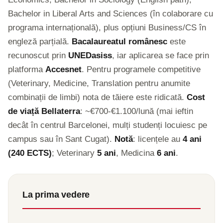
Bachelor in Liberal Arts and Sciences (în colaborare cu
programa internațională), plus opțiuni Business/CS în
engleză parțială.
Bacalaureatul românesc
este
recunoscut prin
UNEDasiss
, iar aplicarea se face prin
platforma
Accesnet
. Pentru programele competitive
(Veterinary, Medicine, Translation pentru anumite
combinații de limbi) nota de tăiere este ridicată.
Cost
de viață Bellaterra
: ~€700-€1.100/lună (mai ieftin
decât în centrul Barcelonei, mulți studenți locuiesc pe
campus sau în Sant Cugat).
Notă
: licențele au
4 ani
(240 ECTS)
; Veterinary
5 ani
, Medicina
6 ani
.
La prima vedere