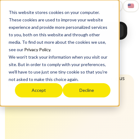
Upgrade
Education
This website stores cookies on your computer.
These cookies are used to improve your website
experience and provide more personalized services
to you, both on this website and through other
media. To find out more about the cookies we use,
see our
Privacy Policy
.
We won't track your information when you visit our
Acasă
›
Studii în străinătate
›
Europa
›
Spania
›
site. But in order to comply with your preferences,
Universitat Autònoma de Barcelona
we'll have to use just one tiny cookie so that you're
not asked to make this choice again.
Accept
Decline