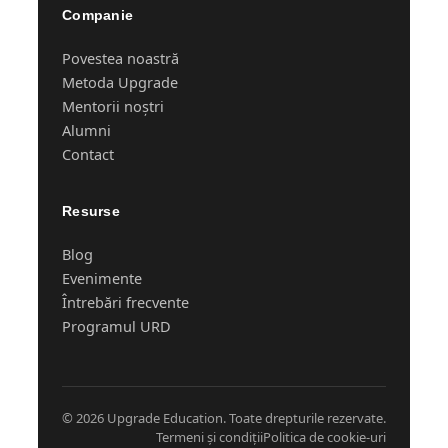
Companie
Povestea noastră
Metoda Upgrade
Mentorii noștri
Alumni
Contact
Resurse
Blog
Evenimente
Întrebări frecvente
Programul URD
© 2026 Upgrade Education. Toate drepturile rezervate.
Termeni și condiții
Politica de cookie-uri