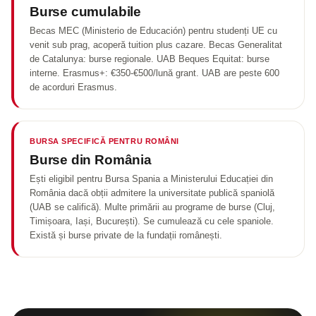
Burse cumulabile
Becas MEC (Ministerio de Educación) pentru studenți UE cu
venit sub prag, acoperă tuition plus cazare. Becas Generalitat
de Catalunya: burse regionale. UAB Beques Equitat: burse
interne. Erasmus+: €350-€500/lună grant. UAB are peste 600
de acorduri Erasmus.
BURSA SPECIFICĂ PENTRU ROMÂNI
Burse din România
Ești eligibil pentru Bursa Spania a Ministerului Educației din
România dacă obții admitere la universitate publică spaniolă
(UAB se califică). Multe primării au programe de burse (Cluj,
Timișoara, Iași, București). Se cumulează cu cele spaniole.
Există și burse private de la fundații românești.