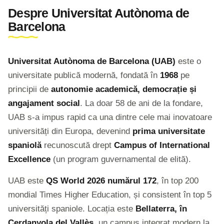
Despre Universitat Autònoma de
Barcelona
Universitat Autònoma de Barcelona (UAB)
este o
universitate publică modernă, fondată în
1968
pe
principii de
autonomie academică, democrație și
angajament social
. La doar 58 de ani de la fondare,
UAB s-a impus rapid ca una dintre cele mai inovatoare
universități din Europa, devenind
prima universitate
spaniolă
recunoscută drept
Campus of International
Excellence
(un program guvernamental de elită).
UAB este
QS World 2026 numărul 172
, în top 200
mondial Times Higher Education, și consistent în top 5
universități spaniole. Locația este
Bellaterra, în
Cerdanyola del Vallès
, un campus integrat modern la