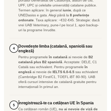
portalul Generalitat de Catalunya, alături de UB,
UPF, UPC și celelalte universități catalane publice.
Termen aplicare: în general
iunie
, după ce
UNEDasiss e gata. Alegi până la
8 preferințe
ordonate
. Taxa aplicare: ~€32-€45. Strategie: dacă
vrei UAB Veterinary, pune-l pe locul 1, apoi backup-
uri la programe înrudite.
Dovedește limba (catalană, spaniolă sau
4
engleză)
Pentru programele
în catalană
ai nevoie de
B2
catalană plus B2 spaniolă
. Acceptate: DELE, C1
Català sau echivalent. Pentru programele
în
engleză
ai nevoie de
IELTS 6.0-6.5
sau echivalent
(Cambridge B2 First/C1, TOEFL iBT 80-90). UAB
oferă cursuri intensive de catalană gratuite pentru
internaționali în primul an.
Înregistrează-te ca cetățean UE în Spania
5
Ca cetățean român (UE),
nu ai nevoie de viză de