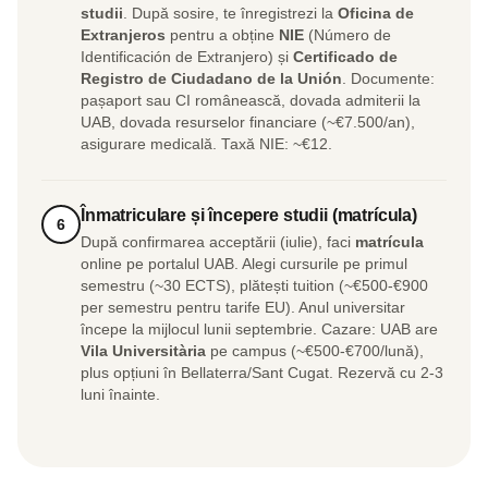
studii
. După sosire, te înregistrezi la
Oficina de
Extranjeros
pentru a obține
NIE
(Número de
Identificación de Extranjero) și
Certificado de
Registro de Ciudadano de la Unión
. Documente:
pașaport sau CI românească, dovada admiterii la
UAB, dovada resurselor financiare (~€7.500/an),
asigurare medicală. Taxă NIE: ~€12.
Înmatriculare și începere studii (matrícula)
6
După confirmarea acceptării (iulie), faci
matrícula
online pe portalul UAB. Alegi cursurile pe primul
semestru (~30 ECTS), plătești tuition (~€500-€900
per semestru pentru tarife EU). Anul universitar
începe la mijlocul lunii septembrie. Cazare: UAB are
Vila Universitària
pe campus (~€500-€700/lună),
plus opțiuni în Bellaterra/Sant Cugat. Rezervă cu 2-3
luni înainte.