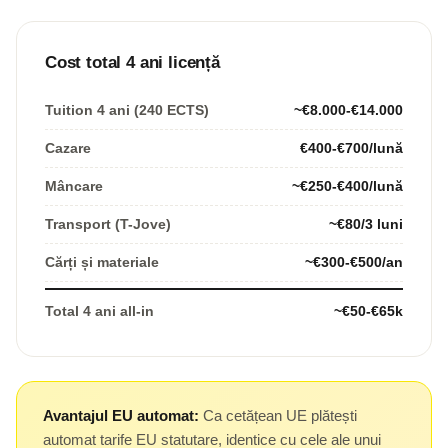
Cost total 4 ani licență
Tuition 4 ani (240 ECTS)
~€8.000-€14.000
Cazare
€400-€700/lună
Mâncare
~€250-€400/lună
Transport (T-Jove)
~€80/3 luni
Cărți și materiale
~€300-€500/an
Total 4 ani all-in
~€50-€65k
Avantajul EU automat:
Ca cetățean UE plătești
automat tarife EU statutare, identice cu cele ale unui