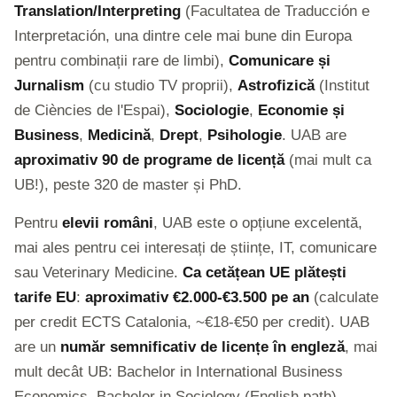
Translation/Interpreting
(Facultatea de Traducción e
Interpretación, una dintre cele mai bune din Europa
pentru combinații rare de limbi),
Comunicare și
Jurnalism
(cu studio TV proprii),
Astrofizică
(Institut
de Ciències de l'Espai),
Sociologie
,
Economie și
Business
,
Medicină
,
Drept
,
Psihologie
. UAB are
aproximativ 90 de programe de licență
(mai mult ca
UB!), peste 320 de master și PhD.
Pentru
elevii români
, UAB este o opțiune excelentă,
mai ales pentru cei interesați de științe, IT, comunicare
sau Veterinary Medicine.
Ca cetățean UE plătești
tarife EU
:
aproximativ €2.000-€3.500 pe an
(calculate
per credit ECTS Catalonia, ~€18-€50 per credit). UAB
are un
număr semnificativ de licențe în engleză
, mai
mult decât UB: Bachelor in International Business
Economics, Bachelor in Sociology (English path),