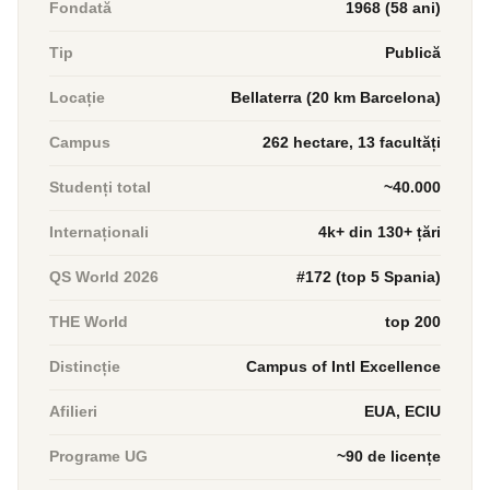
Fondată
1968 (58 ani)
Tip
Publică
Locație
Bellaterra (20 km Barcelona)
Campus
262 hectare, 13 facultăți
Studenți total
~40.000
Internaționali
4k+ din 130+ țări
QS World 2026
#172 (top 5 Spania)
THE World
top 200
Distincție
Campus of Intl Excellence
Afilieri
EUA, ECIU
Programe UG
~90 de licențe