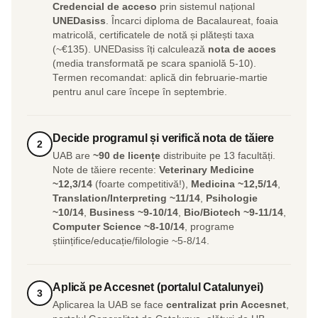
Credencial de acceso
prin sistemul național
UNEDasiss
. Încarci diploma de Bacalaureat, foaia
matricolă, certificatele de notă și plătești taxa
(~€135). UNEDasiss îți calculează
nota de acces
(media transformată pe scara spaniolă 5-10).
Termen recomandat: aplică din februarie-martie
pentru anul care începe în septembrie.
Decide programul și verifică nota de tăiere
2
UAB are
~90 de licențe
distribuite pe 13 facultăți.
Note de tăiere recente:
Veterinary Medicine
~12,3/14
(foarte competitivă!),
Medicina ~12,5/14
,
Translation/Interpreting ~11/14
,
Psihologie
~10/14
,
Business ~9-10/14
,
Bio/Biotech ~9-11/14
,
Computer Science ~8-10/14
, programe
științifice/educație/filologie ~5-8/14.
Aplică pe Accesnet (portalul Catalunyei)
3
Aplicarea la UAB se face
centralizat prin Accesnet
,