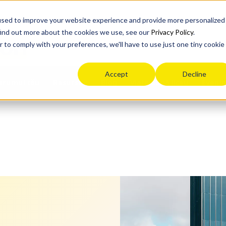
used to improve your website experience and provide more personalized
find out more about the cookies we use, see our
Privacy Policy
.
ion
r to comply with your preferences, we'll have to use just one tiny cookie
Accept
Decline
Drumul tău
Blog
Viața după liceu
Eveni
Resurse