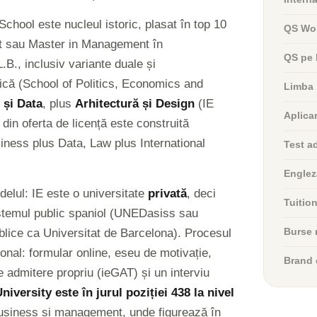
chool este nucleul istoric, plasat în top 10
QS Wor
t sau Master in Management în
QS pe 
B., inclusiv variante duale și
tică (School of Politics, Economics and
Limba 
și Data
, plus
Arhitectură și Design
(IE
Aplica
din oferta de licență este construită
iness plus Data, Law plus International
Test a
Englez
elul: IE este o universitate
privată
, deci
Tuitio
sistemul public spaniol (UNEDasiss sau
ublice ca Universitat de Barcelona). Procesul
Burse 
onal: formular online, eseu de motivație,
Brand 
admitere propriu (ieGAT) și un interviu
versity este în jurul poziției 438 la nivel
business și management, unde figurează în