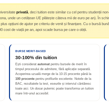
niversitate
privată
, deci tuition este similar cu cel pentru studenții n
elona, unde un cetățean UE plătește câteva mii de euro pe an). În sch
, plus opțiuni de ajutor pe criteriu de venit și finanțare. Cu o bursă bu
 cost de viață pe an, apoi scade bursa pe care o obții.
BURSE MERIT-BASED
30-100% din tuition
Ești considerat
automat
pentru bursele de merit în
timpul procesului de admitere, fără aplicație separată.
Acoperirea uzuală merge de la 10-15 procente până la
100 procente
pentru profilurile excelente. Notele de la
BAC, rezultatele la test, eseurile și interviul cântăresc
toate aici. Un dosar puternic poate transforma un tuition
mare într-unul accesibil.