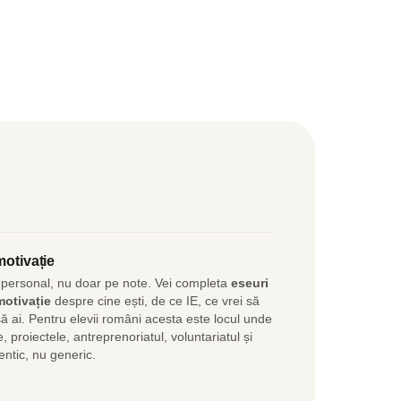
motivație
l personal, nu doar pe note. Vei completa
eseuri
motivație
despre cine ești, de ce IE, ce vrei să
 să ai. Pentru elevii români acesta este locul unde
, proiectele, antreprenoriatul, voluntariatul și
entic, nu generic.