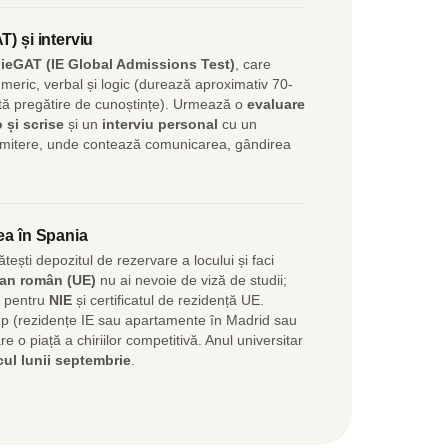
T) și interviu
u
ieGAT (IE Global Admissions Test)
, care
eric, verbal și logic (durează aproximativ 70-
tă pregătire de cunoștințe). Urmează o
evaluare
 și scrise
și un
interviu personal
cu un
mitere, unde contează comunicarea, gândirea
ea în Spania
tești depozitul de rezervare a locului și faci
ean român (UE)
nu ai nevoie de viză de studii;
i pentru
NIE
și certificatul de rezidență UE.
mp (rezidențe IE sau apartamente în Madrid sau
e o piață a chiriilor competitivă. Anul universitar
cul lunii septembrie
.