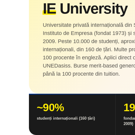
IE
University
Universitate privată internațională din 
Instituto de Empresa (fondat 1973) și s
2009. Peste 10.000 de studenți, aprox
internaționali, din 160 de țări. Multe 
100 procente în engleză. Aplici direct o
UNEDasiss. Burse merit-based genero
până la 100 procente din tuition.
~90%
1
studenți internaționali (160 țări)
fondar
2009)