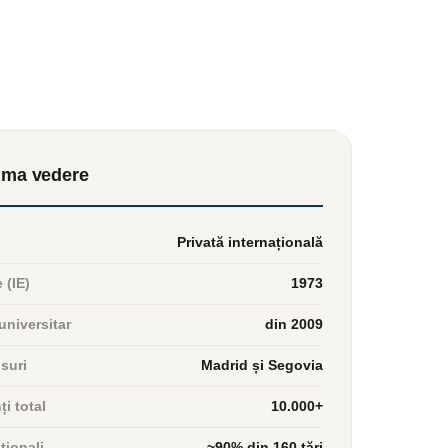
ima vedere
Privată internațională
 (IE)
1973
universitar
din 2009
suri
Madrid și Segovia
i total
10.000+
ționali
~90% din 160 țări