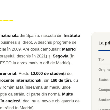
rnațională
din Spania, născută din
Instituto
business și drept. A deschis programe de
La pr
oficial în 2009. Are două campusuri:
Madrid
orașului, deschis în 2021) și
Segovia
(în
Tip
NESCO la aproximativ o oră de Madrid).
Origine
prenorial
. Peste
10.000 de studenți
de
Statut 
rocente internaționali
, din
160 de țări
, cu
lev român asta înseamnă un mediu unde
Campu
pție ca străin, ci parte din normă.
Multe
Studenț
 în engleză
, deci nu ai nevoie obligatoriu de
e trăind în Madrid).
Interna