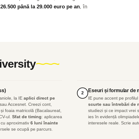
v
26.500 până la 29.000 euro pe an
, în
iversity
ss)
Eseuri și formular de 
2
aniole, la IE
aplici direct pe
IE pune accent pe profilu
sau Accesnet. Creezi cont,
scurte sau întrebări de 
 și foaia matricolă (Bacalaureat,
studiezi și ce impact vrei
 CV-ul.
Sfat de timing
: aplicarea
ies în evidență olimpiadele
e cu aproximativ
6 luni înainte
interesele reale. Scrie aut
 bursele se ocupă pe parcurs.