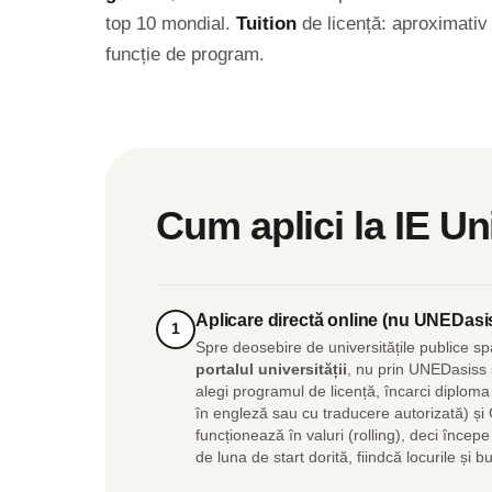
top 10 mondial.
Tuition
de licență: aproximati
funcție de program.
Cum aplici la IE Un
Aplicare directă online (nu UNEDasi
1
Spre deosebire de universitățile publice sp
portalul universității
, nu prin UNEDasiss 
alegi programul de licență, încarci diploma
în engleză sau cu traducere autorizată) și
funcționează în valuri (rolling), deci încep
de luna de start dorită, fiindcă locurile și