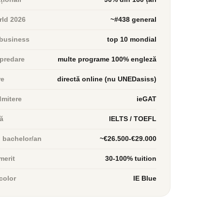
ld 2026
~#438 general
business
top 10 mondial
predare
multe programe 100% engleză
re
directă online (nu UNEDasiss)
dmitere
ieGAT
ă
IELTS / TOEFL
n bachelor/an
~€26.500-€29.000
merit
30-100% tuition
color
IE Blue