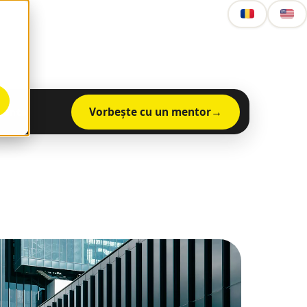
Vorbește cu un mentor
mente