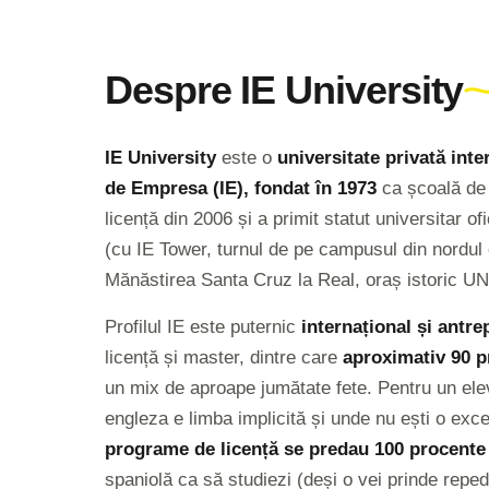
Despre IE University
IE University
este o
universitate privată inte
de Empresa (IE), fondat în 1973
ca școală de 
licență din 2006 și a primit statut universitar 
(cu IE Tower, turnul de pe campusul din nordul 
Mănăstirea Santa Cruz la Real, oraș istoric U
Profilul IE este puternic
internațional și antre
licență și master, dintre care
aproximativ 90 p
un mix de aproape jumătate fete. Pentru un e
engleza e limba implicită și unde nu ești o exce
programe de licență se predau 100 procente
spaniolă ca să studiezi (deși o vei prinde reped