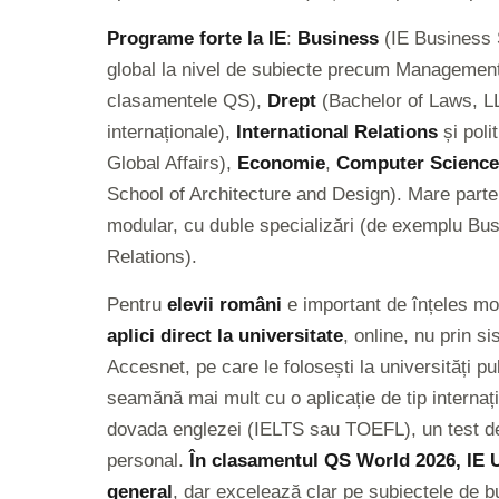
Programe forte la IE
:
Business
(IE Business S
global la nivel de subiecte precum Managemen
clasamentele QS),
Drept
(Bachelor of Laws, LL.
internaționale),
International Relations
și poli
Global Affairs),
Economie
,
Computer Science 
School of Architecture and Design). Mare parte 
modular, cu duble specializări (de exemplu Bus
Relations).
Pentru
elevii români
e important de înțeles mod
aplici direct la universitate
, online, nu prin 
Accesnet, pe care le folosești la universități p
seamănă mai mult cu o aplicație de tip internați
dovada englezei (IELTS sau TOEFL), un test de 
personal.
În clasamentul QS World 2026, IE Uni
general
, dar excelează clar pe subiectele de 