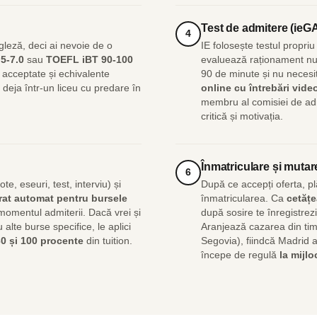
Test de admitere (ieGA
4
leză, deci ai nevoie de o
IE folosește testul propri
.5-7.0
sau
TOEFL iBT 90-100
evaluează raționament num
t acceptate și echivalente
90 de minute și nu necesi
eja într-un liceu cu predare în
online cu întrebări video
membru al comisiei de ad
critică și motivația.
Înmatriculare și mutar
6
, eseuri, test, interviu) și
După ce accepți oferta, plă
rat automat pentru bursele
înmatricularea. Ca
cetăț
 momentul admiterii. Dacă vrei și
după sosire te înregistrez
alte burse specifice, le aplici
Aranjează cazarea din ti
0 și 100 procente
din tuition.
Segovia), fiindcă Madrid ar
începe de regulă
la mijlo