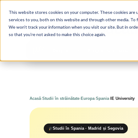
This website stores cookies on your computer. These cookies are 
services to you, both on this website and through other media. To 
Upgrade
Educat
We won't track your information when you visit our site. But in orde
so that you're not asked to make this choice again.
Programul nostru
Despre noi
Acasă
›
Studii în străinătate
›
Europa
›
Spania
›
IE University
Studii în Spania · Madrid și Segovia