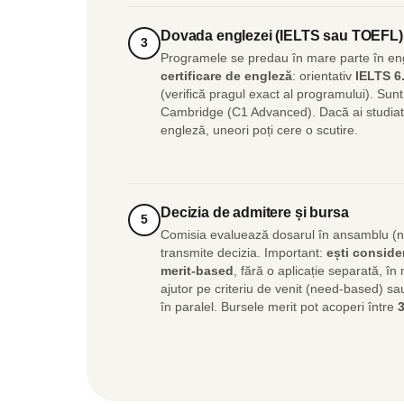
Dovada englezei (IELTS sau TOEFL)
3
Programele se predau în mare parte în eng
certificare de engleză
: orientativ
IELTS 6
(verifică pragul exact al programului). Sun
Cambridge (C1 Advanced). Dacă ai studiat d
engleză, uneori poți cere o scutire.
Decizia de admitere și bursa
5
Comisia evaluează dosarul în ansamblu (note
transmite decizia. Important:
ești conside
merit-based
, fără o aplicație separată, în
ajutor pe criteriu de venit (need-based) sau 
în paralel. Bursele merit pot acoperi între
3