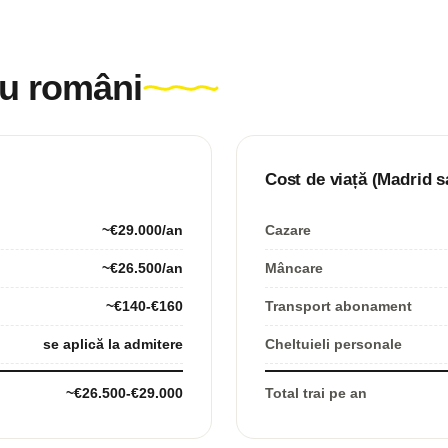
ru români
Cost de viață (Madrid 
~€29.000/an
Cazare
~€26.500/an
Mâncare
~€140-€160
Transport abonament
se aplică la admitere
Cheltuieli personale
~€26.500-€29.000
Total trai pe an