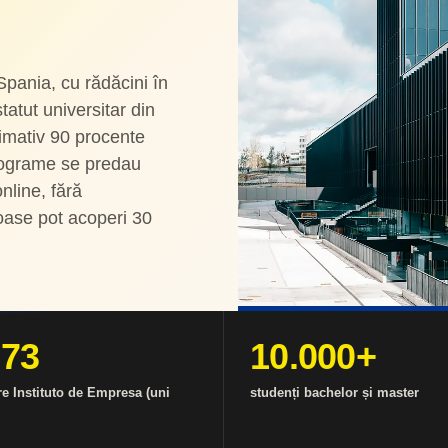
Spania, cu rădăcini în
tatut universitar din
imativ 90 procente
programe se predau
nline, fără
ase pot acoperi 30
973
10.000+
e Instituto de Empresa (uni
studenți bachelor și master