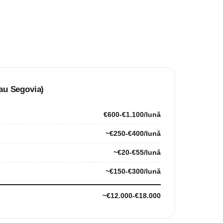
sau Segovia)
€600-€1.100/lună
~€250-€400/lună
~€20-€55/lună
~€150-€300/lună
~€12.000-€18.000