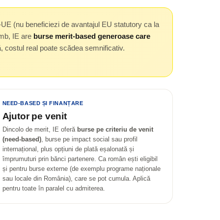
on-UE (nu beneficiezi de avantajul EU statutory ca la
imb, IE are
burse merit-based generoase care
nă, costul real poate scădea semnificativ.
NEED-BASED ȘI FINANȚARE
Ajutor pe venit
Dincolo de merit, IE oferă
burse pe criteriu de venit
(need-based)
, burse pe impact social sau profil
internațional, plus opțiuni de plată eșalonată și
împrumuturi prin bănci partenere. Ca român ești eligibil
și pentru burse externe (de exemplu programe naționale
sau locale din România), care se pot cumula. Aplică
pentru toate în paralel cu admiterea.