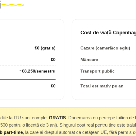
i
Cost de viață Copenhag
€0 (gratis)
Cazare (cameră/colegiu)
€0
Mâncare
~€8.250/semestru
Transport public
€0
Total estimativ pe an
diile la ITU sunt complet
GRATIS
. Danemarca nu percepe tuition de 
0 pentru o licență de 3 ani). Singurul cost real pentru tine este trai
b part-time
, la care ai dreptul automat ca cetățean UE, fără permis