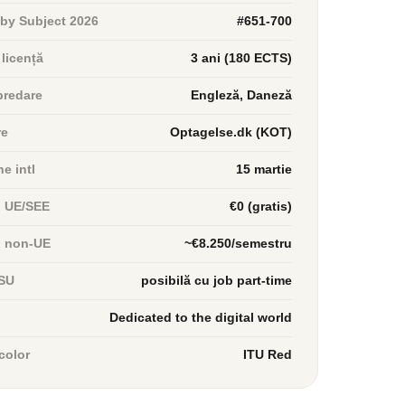
by Subject 2026
#651-700
 licență
3 ani (180 ECTS)
predare
Engleză, Daneză
re
Optagelse.dk (KOT)
e intl
15 martie
n UE/SEE
€0 (gratis)
n non-UE
~€8.250/semestru
 SU
posibilă cu job part-time
Dedicated to the digital world
color
ITU Red