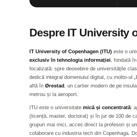
Despre IT University
IT University of Copenhagen (ITU)
este o uni
exclusiv în tehnologia informației
, fondată î
focalizată: spre deosebire de universitățile cl
dedică integral domeniului digital, cu motto-ul 
află în
Ørestad
, un cartier modern de pe insul
metrou și la aeroport.
ITU este o universitate
mică și concentrată
: 
(licență, master, doctorat) și în jur de 100 d
grupuri mai mici, acces direct la profesori și u
colaborare cu industria tech din Copenhaga. Do