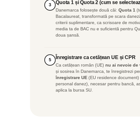
Quota 1 și Quota 2 (cum se selectea
3
Danemarca folosește două căi:
Quota 1
(t
Bacalaureat, transformată pe scara daneză
criterii suplimentare, ca scrisoare de motiv
media ta de BAC nu e suficientă pentru Quo
doua șansă.
Înregistrare ca cetățean UE și CPR
5
Ca cetățean român (UE)
nu ai nevoie de 
și sosirea în Danemarca, te înregistrezi p
înregistrare UE
(EU residence document) ș
personal danez), necesar pentru bancă, as
aplica la bursa SU.