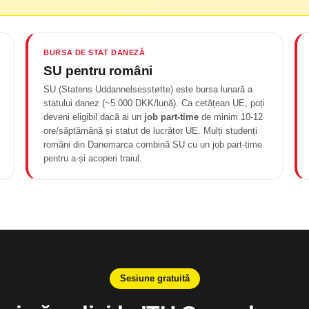
BURSA DE STAT DANEZĂ
SU pentru români
SU (Statens Uddannelsesstøtte) este bursa lunară a
statului danez (~5.000 DKK/lună). Ca cetățean UE, poți
deveni eligibil dacă ai un
job part-time
de minim 10-12
ore/săptămână și statut de lucrător UE. Mulți studenți
români din Danemarca combină SU cu un job part-time
pentru a-și acoperi traiul.
Sesiune gratuită