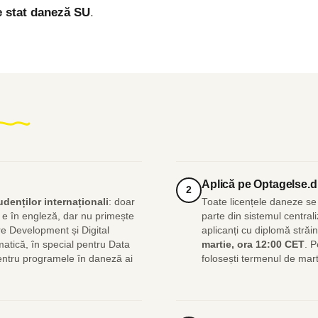
e stat daneză SU
.
Aplică pe Optagelse.d
2
denților internaționali
: doar
Toate licențele daneze se 
 e în engleză, dar nu primește
parte din sistemul central
re Development și Digital
aplicanți cu diplomă stră
matică, în special pentru Data
martie, ora 12:00 CET
. P
pentru programele în daneză ai
folosești termenul de mart