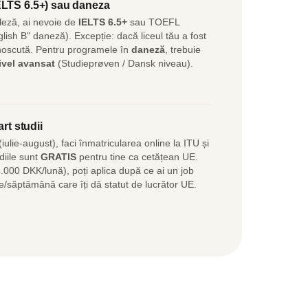
ELTS 6.5+) sau daneza
leză, ai nevoie de
IELTS 6.5+
sau TOEFL
glish B" daneză). Excepție: dacă liceul tău a fost
unoscută. Pentru programele în
daneză
, trebuie
ivel avansat
(Studieprøven / Dansk niveau).
art studii
iulie-august), faci înmatricularea online la ITU și
diile sunt
GRATIS
pentru tine ca cetățean UE.
.000 DKK/lună), poți aplica după ce ai un job
e/săptămână care îți dă statut de lucrător UE.