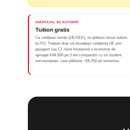
AVANTAJUL EU AUTOMAT
Tuition gratis
Ca cetățean român (UE/SEE), nu plătești niciun tuition
la ITU. Trebuie doar să dovedești cetățenia UE prin
pașaport sau CI. Asta înseamnă o economie de
aproape €49.500 pe 3 ani comparativ cu un student
non-european, care plătește ~€8.250 pe semestru.