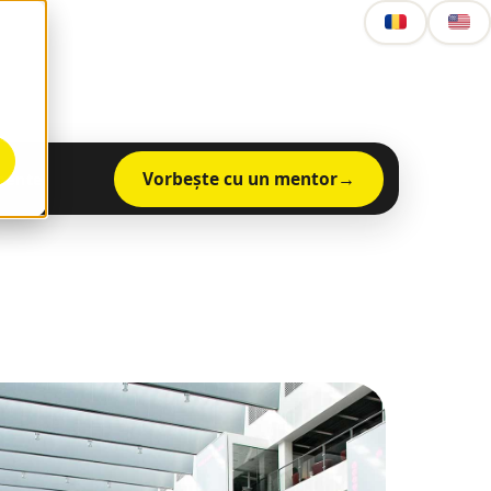
Vorbește cu un mentor
mente