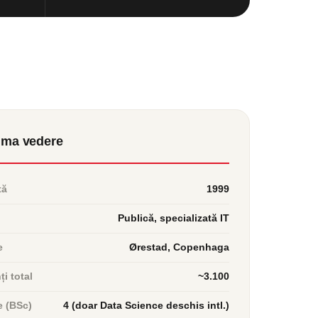
ima vedere
tă
1999
Publică, specializată IT
e
Ørestad, Copenhaga
i total
~3.100
e (BSc)
4 (doar Data Science deschis intl.)