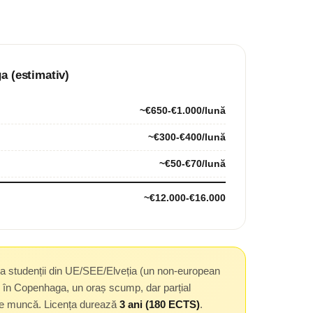
a (estimativ)
~€650-€1.000/lună
~€300-€400/lună
~€50-€70/lună
~€12.000-€16.000
la studenții din UE/SEE/Elveția (un non-european
ul în Copenhaga, un oraș scump, dar parțial
 de muncă. Licența durează
3 ani (180 ECTS)
.