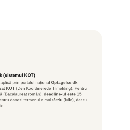
k (sistemul KOT)
aplică prin portalul național
Optagelse.dk
,
izat
KOT
(Den Koordinerede Tilmelding). Pentru
ină (Bacalaureat român),
deadline-ul este 15
entru danezi termenul e mai târziu (iulie), dar tu
ie.