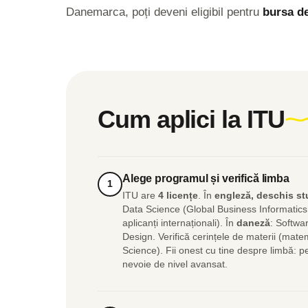
Danemarca, poți deveni eligibil pentru
bursa d
Cum aplici la ITU
Alege programul și verifică limba
1
ITU are
4 licențe
. În
engleză, deschis stu
Data Science (Global Business Informatics
aplicanți internaționali). În
daneză
: Softwa
Design. Verifică cerințele de materii (mate
Science). Fii onest cu tine despre limbă: 
nevoie de nivel avansat.