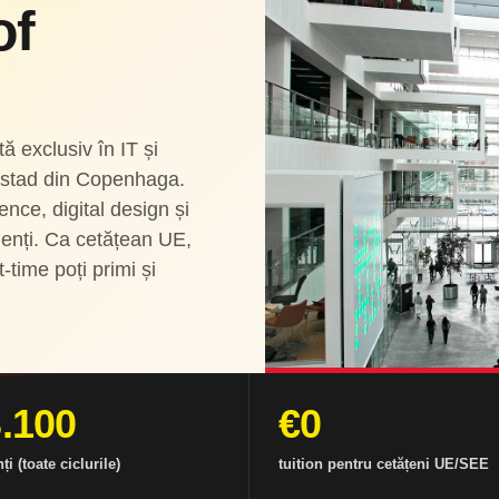
of
ă exclusiv în IT și
Ørestad din Copenhaga.
ence, digital design și
denți. Ca cetățean UE,
-time poți primi și
.100
€0
ți (toate ciclurile)
tuition pentru cetățeni UE/SEE