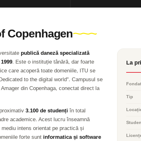
 of Copenhagen
versitate
publică daneză specializată
n
1999
. Este o instituție tânără, dar foarte
La pr
asice care acoperă toate domeniile, ITU se
„Dedicated to the digital world". Campusul se
Fonda
a Amager din Copenhaga, conectat direct la
Tip
Locați
aproximativ
3.100 de studenți
în total
e cadre academice. Acest lucru înseamnă
Studenț
n mediu intens orientat pe practică și
Licenț
meniile forte sunt
informatica și software