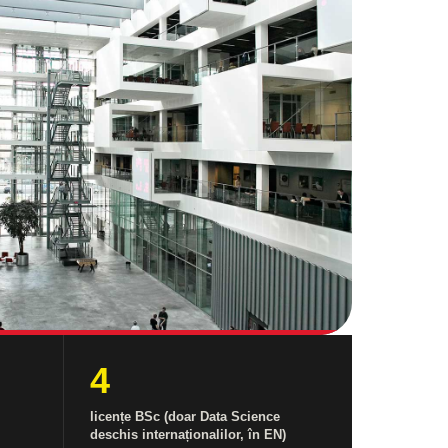
4
licențe BSc (doar Data Science
deschis internaționalilor, în EN)