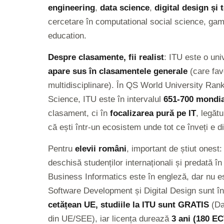
engineering
,
data science
,
digital design și 
cercetare în computational social science, gam
education.
Despre clasamente, fii realist
: ITU este o uni
apare sus în clasamentele generale
(care fav
multidisciplinare). În QS World University Ra
Science, ITU este în intervalul
651-700 mondia
clasament, ci în
focalizarea pură pe IT
, legăt
că ești într-un ecosistem unde tot ce înveți e di
Pentru
elevii români
, important de știut onest
deschisă studenților internaționali și predată î
Business Informatics este în engleză, dar nu est
Software Development și Digital Design sunt î
cetățean UE, studiile la ITU sunt GRATIS
(Da
din UE/SEE), iar licența durează
3 ani (180 E