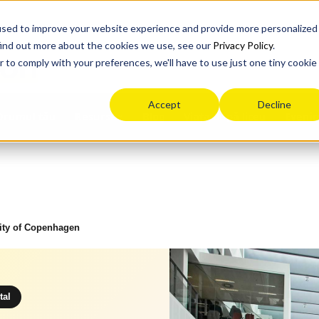
used to improve your website experience and provide more personalized
find out more about the cookies we use, see our
Privacy Policy
.
ion
r to comply with your preferences, we'll have to use just one tiny cookie
Accept
Decline
Drumul tău
Blog
Viața după liceu
Eveni
Resurse
sity of Copenhagen
tal