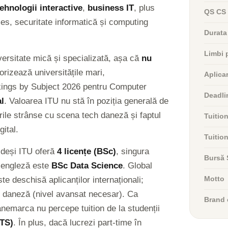
tehnologii interactive
,
business IT
, plus
QS CS 
es, securitate informatică și computing
Durata
Limbi 
versitate mică și specializată, așa că
nu
orizează universitățile mari,
Aplica
nkings by Subject 2026 pentru Computer
Deadlin
l
. Valoarea ITU nu stă în poziția generală de
urile strânse cu scena tech daneză și faptul
Tuitio
gital.
Tuitio
: deși ITU oferă
4 licențe (BSc)
, singura
Bursă
n engleză este
BSc Data Science
. Global
e deschisă aplicanților internaționali;
Motto
n daneză (nivel avansat necesar). Ca
Brand 
nemarca nu percepe tuition de la studenții
CTS)
. În plus, dacă lucrezi part-time în