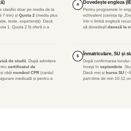
ză)
Dovedește engleza (I
4
e clasifici doar pe media de la
Pentru programele în eng
 7-trin) și
Quota 2
(media plus
echivalent (cerința tip „En
ație, teste, experiență). Dacă
într-o limbă engleză rec
ta 1, Quota 2 îți oferă o a
să dovedești
daneză la n
Înmatriculare, SU și st
6
viză de studii
. După admitere
După confirmarea locului (
entru
certificatul de
începi în
septembrie
. Stu
i obții
numărul CPR
(cardul
Dacă vrei și
bursa SU
(~5
igurare medicală și pentru a
part-time de min 10-12 or