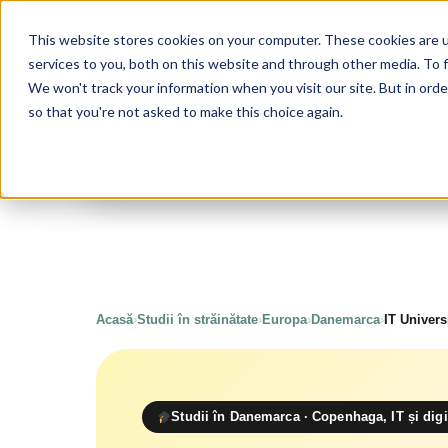
This website stores cookies on your computer. These cookies are 
services to you, both on this website and through other media. To 
Upgrade
Educat
We won't track your information when you visit our site. But in orde
so that you're not asked to make this choice again.
Programul nostru
Despre noi
Acasă
›
Studii în străinătate
›
Europa
›
Danemarca
›
IT Univer
Studii în Danemarca · Copenhaga, IT și digi