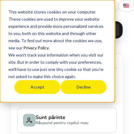
Upgrade
Education
This website stores cookies on your computer.
These cookies are used to improve your website
experience and provide more personalized services
to you, both on this website and through other
media. To find out more about the cookies we use,
see our
Privacy Policy
.
We won't track your information when you visit our
site. But in order to comply with your preferences,
we'll have to use just one tiny cookie so that you're
not asked to make this choice again.
Știm că putem fi mai buni.
Ajută-ne să știm cum.
Accept
Decline
Durează un minut și citim fiecare răspuns.
Sunt părinte
Răspund pentru copilul meu