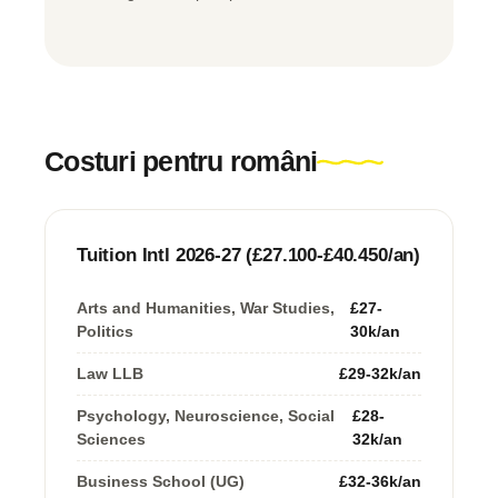
Costuri pentru români
Tuition Intl 2026-27 (£27.100-£40.450/an)
Arts and Humanities, War Studies,
£27-
Politics
30k/an
Law LLB
£29-32k/an
Psychology, Neuroscience, Social
£28-
Sciences
32k/an
Business School (UG)
£32-36k/an