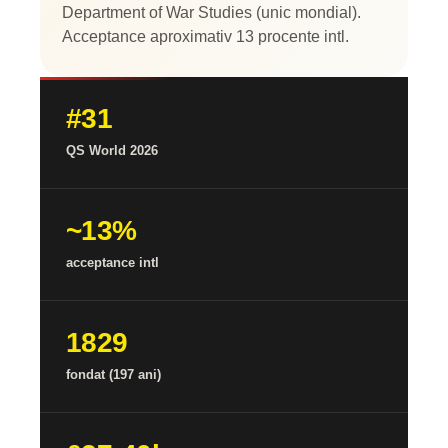
Department of War Studies (unic mondial).
Acceptance aproximativ 13 procente intl.
#31
QS World 2026
~13%
acceptance intl
1829
fondat (197 ani)