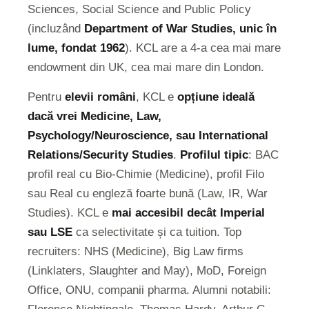
Sciences, Social Science and Public Policy
(incluzând
Department of War Studies, unic în
lume, fondat 1962
). KCL are a 4-a cea mai mare
endowment din UK, cea mai mare din London.
Pentru
elevii români
, KCL e
opțiune ideală
dacă vrei Medicine, Law,
Psychology/Neuroscience, sau International
Relations/Security Studies
.
Profilul tipic
: BAC
profil real cu Bio-Chimie (Medicine), profil Filo
sau Real cu engleză foarte bună (Law, IR, War
Studies). KCL e
mai accesibil decât Imperial
sau LSE
ca selectivitate și ca tuition. Top
recruiters: NHS (Medicine), Big Law firms
(Linklaters, Slaughter and May), MoD, Foreign
Office, ONU, companii pharma. Alumni notabili:
Florence Nightingale, Thomas Hardy, Arthur C.