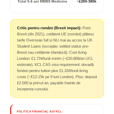
Total 5-6 ani MBBS Medicine
~£260-380k
Critic pentru români (Brexit impact):
Post-
Brexit (din 2021), cetățenii UE (români) plătesc
tarife Overseas full și NU mai au acces la UK
Student Loans (excepție: settled status pre-
Brexit sau cetățenie irlandeză). Cost living
London: £1.734/lună minim (~£20.808/an UCL
estimate). KCL CAS visa requirement: dovadă
fonduri pentru tuition plus £1.334/lună living
costs (~£12-15k pe 9 luni London). Plus: deposit
£2.000 la primul an, payable înainte de
începerea cursului.
POLITICA FINANCIAL AID KCL