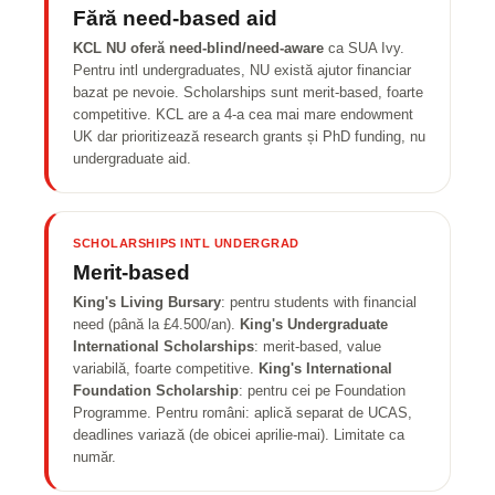
Fără need-based aid
KCL NU oferă need-blind/need-aware
ca SUA Ivy.
Pentru intl undergraduates, NU există ajutor financiar
bazat pe nevoie. Scholarships sunt merit-based, foarte
competitive. KCL are a 4-a cea mai mare endowment
UK dar prioritizează research grants și PhD funding, nu
undergraduate aid.
SCHOLARSHIPS INTL UNDERGRAD
Merit-based
King's Living Bursary
: pentru students with financial
need (până la £4.500/an).
King's Undergraduate
International Scholarships
: merit-based, value
variabilă, foarte competitive.
King's International
Foundation Scholarship
: pentru cei pe Foundation
Programme. Pentru români: aplică separat de UCAS,
deadlines variază (de obicei aprilie-mai). Limitate ca
număr.