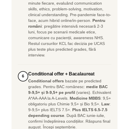
minute fiecare, evaluând communication
skills, ethics, problem-solving, motivation,
clinical understanding. Pre-pandemie face-to-
face, acum hibrid online/in-person.
Pentru
români
: pregătire intensivă necesară 2-3
luni, focus pe scenarii medicale etice,
comunicare cu pacienții, awareness NHS.
Restul cursurilor KCL fac decizia pe UCAS
plus teste plus predicted grades, fără
interview.
Conditional offer + Bacalaureat
6
Conditional offers
bazate pe predicted
grades. Pentru BAC românesc:
medie BAC
9-9,5+ și 9-9,5+ pe profil
(varies). Echivalent
A*AA-AAA la A-Levels.
Medicine MBBS
: 9,5+
obligatoriu plus Chimie 9,5+ și Bio 9,5+.
Law
:
9-9,5+ plus IELTS 7.5+.
Plus IELTS 6.5-7.5
depending course
. După BAC iunie-iulie,
confirmi îndeplinirea condițiilor. Răspuns final
august. Începi septembrie.