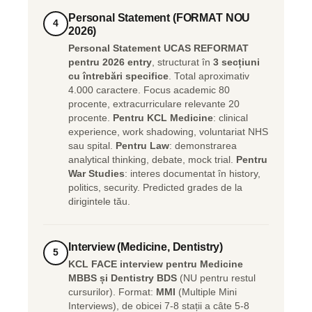
Personal Statement (FORMAT NOU
4
2026)
Personal Statement UCAS REFORMAT
pentru 2026 entry
, structurat în
3 secțiuni
cu întrebări specifice
. Total aproximativ
4.000 caractere. Focus academic 80
procente, extracurriculare relevante 20
procente.
Pentru KCL Medicine
: clinical
experience, work shadowing, voluntariat NHS
sau spital.
Pentru Law
: demonstrarea
analytical thinking, debate, mock trial.
Pentru
War Studies
: interes documentat în history,
politics, security. Predicted grades de la
dirigintele tău.
Interview (Medicine, Dentistry)
5
KCL FACE interview pentru Medicine
MBBS și Dentistry BDS
(NU pentru restul
cursurilor). Format:
MMI
(Multiple Mini
Interviews), de obicei 7-8 stații a câte 5-8