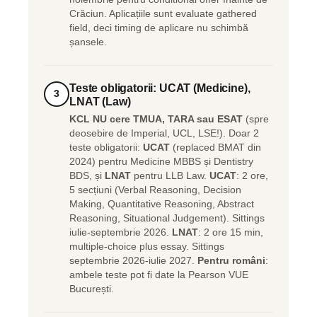
Crăciun. Aplicațiile sunt evaluate gathered
field, deci timing de aplicare nu schimbă
șansele.
Teste obligatorii: UCAT (Medicine),
3
LNAT (Law)
KCL NU cere TMUA, TARA sau ESAT
(spre
deosebire de Imperial, UCL, LSE!). Doar 2
teste obligatorii:
UCAT
(replaced BMAT din
2024) pentru Medicine MBBS și Dentistry
BDS, și
LNAT
pentru LLB Law.
UCAT
: 2 ore,
5 secțiuni (Verbal Reasoning, Decision
Making, Quantitative Reasoning, Abstract
Reasoning, Situational Judgement). Sittings
iulie-septembrie 2026.
LNAT
: 2 ore 15 min,
multiple-choice plus essay. Sittings
septembrie 2026-iulie 2027.
Pentru români
:
ambele teste pot fi date la Pearson VUE
București.