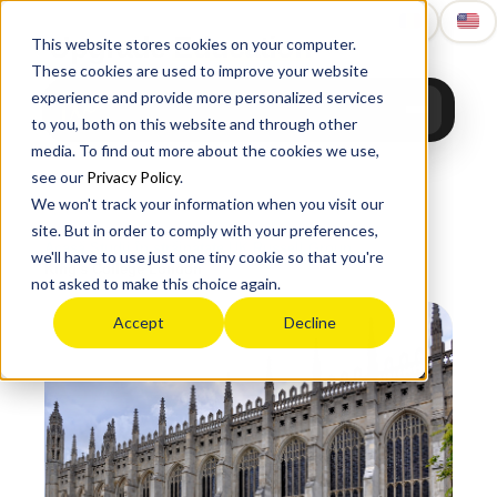
Upgrade
Education
This website stores cookies on your computer.
These cookies are used to improve your website
experience and provide more personalized services
to you, both on this website and through other
media. To find out more about the cookies we use,
see our
Privacy Policy
.
We won't track your information when you visit our
site. But in order to comply with your preferences,
Acasă
›
Studii în străinătate
›
UK
›
Russell Group
›
we'll have to use just one tiny cookie so that you're
King's College London
not asked to make this choice again.
Accept
Decline