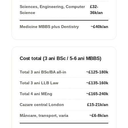
Sciences, Engineering, Computer
£32-
Science
36k/an
Medicine MBBS plus Dentistry
~£40k/an
Cost total (3 ani BSc / 5-6 ani MBBS)
Total 3 ani BSc/BA all-in
~£125-180k
Total 3 ani LLB Law
~£135-160k
Total 4 ani MEng
~£165-240k
Cazare central London
£15-21k/an
Mâncare, transport, varia
~£6-8k/an