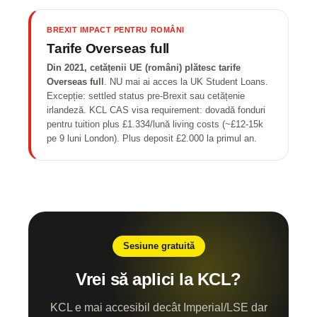
BREXIT IMPACT PENTRU ROMÂNI
Tarife Overseas full
Din 2021, cetățenii UE (români) plătesc tarife
Overseas full
. NU mai ai acces la UK Student Loans.
Excepție: settled status pre-Brexit sau cetățenie
irlandeză. KCL CAS visa requirement: dovadă fonduri
pentru tuition plus £1.334/lună living costs (~£12-15k
pe 9 luni London). Plus deposit £2.000 la primul an.
Sesiune gratuită
Vrei să aplici la KCL?
KCL e mai accesibil decât Imperial/LSE dar