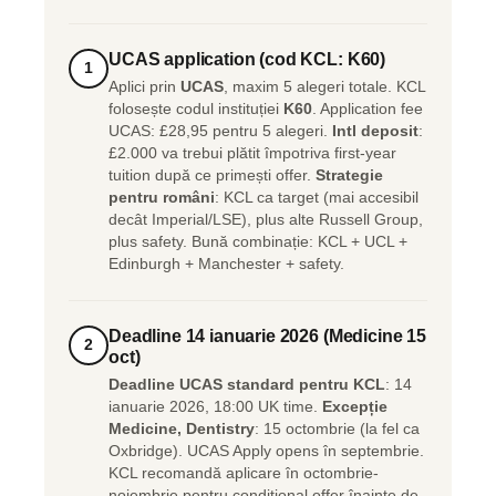
UCAS application (cod KCL: K60)
1
Aplici prin
UCAS
, maxim 5 alegeri totale. KCL
folosește codul instituției
K60
. Application fee
UCAS: £28,95 pentru 5 alegeri.
Intl deposit
:
£2.000 va trebui plătit împotriva first-year
tuition după ce primești offer.
Strategie
pentru români
: KCL ca target (mai accesibil
decât Imperial/LSE), plus alte Russell Group,
plus safety. Bună combinație: KCL + UCL +
Edinburgh + Manchester + safety.
Deadline 14 ianuarie 2026 (Medicine 15
2
oct)
Deadline UCAS standard pentru KCL
: 14
ianuarie 2026, 18:00 UK time.
Excepție
Medicine, Dentistry
: 15 octombrie (la fel ca
Oxbridge). UCAS Apply opens în septembrie.
KCL recomandă aplicare în octombrie-
noiembrie pentru conditional offer înainte de