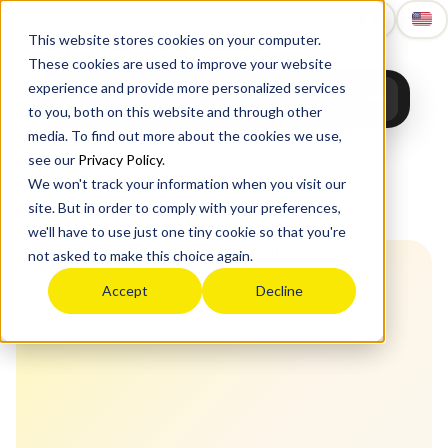
Upgrade
Education
This website stores cookies on your computer.
These cookies are used to improve your website
experience and provide more personalized services
to you, both on this website and through other
media. To find out more about the cookies we use,
see our
Privacy Policy
.
We won't track your information when you visit our
Acasă
›
Studii în străinătate
›
UK
›
Russell Group
›
site. But in order to comply with your preferences,
University of Edinburgh
we'll have to use just one tiny cookie so that you're
not asked to make this choice again.
Accept
Decline