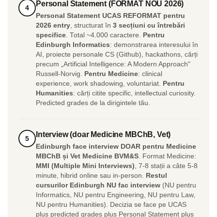
Personal Statement (FORMAT NOU 2026)
4
Personal Statement UCAS REFORMAT pentru
2026 entry
, structurat în
3 secțiuni cu întrebări
specifice
. Total ~4.000 caractere.
Pentru
Edinburgh Informatics
: demonstrarea interesului în
AI, proiecte personale CS (Github), hackathons, cărți
precum „Artificial Intelligence: A Modern Approach"
Russell-Norvig.
Pentru Medicine
: clinical
experience, work shadowing, voluntariat.
Pentru
Humanities
: cărți citite specific, intellectual curiosity.
Predicted grades de la dirigintele tău.
Interview (doar Medicine MBChB, Vet)
5
Edinburgh face interview DOAR pentru Medicine
MBChB și Vet Medicine BVM&S
. Format Medicine:
MMI (Multiple Mini Interviews)
, 7-8 stații a câte 5-8
minute, hibrid online sau in-person.
Restul
cursurilor Edinburgh NU fac interview
(NU pentru
Informatics, NU pentru Engineering, NU pentru Law,
NU pentru Humanities). Decizia se face pe UCAS
plus predicted grades plus Personal Statement plus