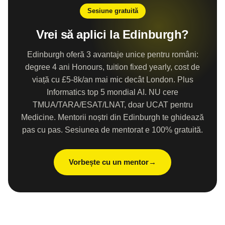
Sesiune gratuită
Vrei să aplici la Edinburgh?
Edinburgh oferă 3 avantaje unice pentru români:
degree 4 ani Honours, tuition fixed yearly, cost de
viață cu £5-8k/an mai mic decât London. Plus
Informatics top 5 mondial AI. NU cere
TMUA/TARA/ESAT/LNAT, doar UCAT pentru
Medicine. Mentorii noștri din Edinburgh te ghidează
pas cu pas. Sesiunea de mentorat e 100% gratuită.
Vorbește cu un mentor