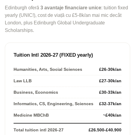
Edinburgh oferă
3 avantaje financiare unice
: tuition fixed
yearly (UNIC!), cost de viață cu £5-8k/an mai mic decât
London, plus Edinburgh Global Undergraduate
Scholarships.
Tuition Intl 2026-27 (FIXED yearly)
Humanities, Arts, Social Sciences
£26-30k/an
Law LLB
£27-30k/an
Business, Economics
£30-33k/an
Informatics, CS, Engineering, Sciences
£32-37k/an
Medicine MBChB
~£40k/an
Total tuition intl 2026-27
£26.500-£40.900