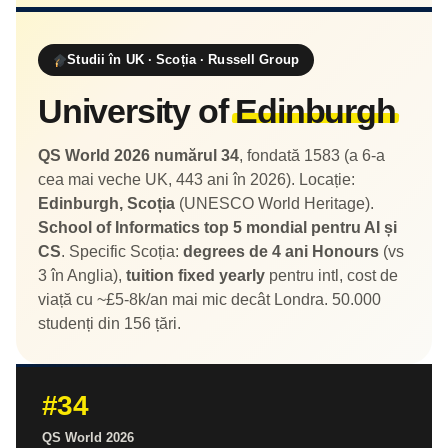
Studii în UK · Scoția · Russell Group
University of
Edinburgh
QS World 2026 numărul 34
, fondată 1583 (a 6-a
cea mai veche UK, 443 ani în 2026). Locație:
Edinburgh, Scoția
(UNESCO World Heritage).
School of Informatics top 5 mondial pentru AI și
CS
. Specific Scoția:
degrees de 4 ani Honours
(vs
3 în Anglia),
tuition fixed yearly
pentru intl, cost de
viață cu ~£5-8k/an mai mic decât Londra. 50.000
studenți din 156 țări.
#34
QS World 2026