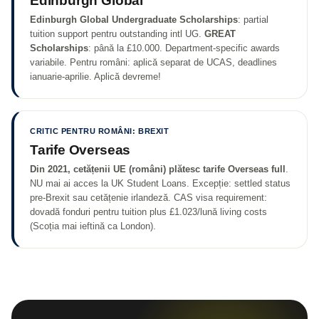
Edinburgh Global
Edinburgh Global Undergraduate Scholarships
: partial
tuition support pentru outstanding intl UG.
GREAT
Scholarships
: până la £10.000. Department-specific awards
variabile. Pentru români: aplică separat de UCAS, deadlines
ianuarie-aprilie. Aplică devreme!
CRITIC PENTRU ROMÂNI: BREXIT
Tarife Overseas
Din 2021, cetățenii UE (români) plătesc tarife Overseas full
.
NU mai ai acces la UK Student Loans. Excepție: settled status
pre-Brexit sau cetățenie irlandeză. CAS visa requirement:
dovadă fonduri pentru tuition plus £1.023/lună living costs
(Scoția mai ieftină ca London).