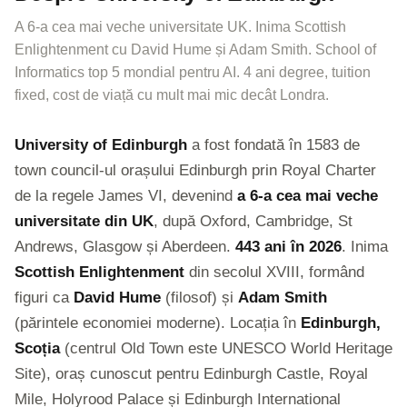
A 6-a cea mai veche universitate UK. Inima Scottish
Enlightenment cu David Hume și Adam Smith. School of
Informatics top 5 mondial pentru AI. 4 ani degree, tuition
fixed, cost de viață cu mult mai mic decât Londra.
University of Edinburgh
a fost fondată în 1583 de
town council-ul orașului Edinburgh prin Royal Charter
de la regele James VI, devenind
a 6-a cea mai veche
universitate din UK
, după Oxford, Cambridge, St
Andrews, Glasgow și Aberdeen.
443 ani în 2026
. Inima
Scottish Enlightenment
din secolul XVIII, formând
figuri ca
David Hume
(filosof) și
Adam Smith
(părintele economiei moderne). Locația în
Edinburgh,
Scoția
(centrul Old Town este UNESCO World Heritage
Site), oraș cunoscut pentru Edinburgh Castle, Royal
Mile, Holyrood Palace și Edinburgh International