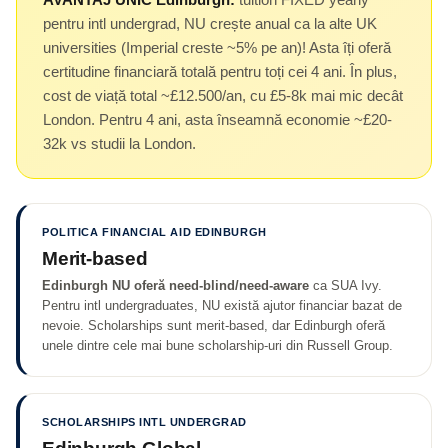
pentru intl undergrad, NU crește anual ca la alte UK
universities (Imperial creste ~5% pe an)! Asta îți oferă
certitudine financiară totală pentru toți cei 4 ani. În plus,
cost de viață total ~£12.500/an, cu £5-8k mai mic decât
London. Pentru 4 ani, asta înseamnă economie ~£20-
32k vs studii la London.
POLITICA FINANCIAL AID EDINBURGH
Merit-based
Edinburgh NU oferă need-blind/need-aware
ca SUA Ivy.
Pentru intl undergraduates, NU există ajutor financiar bazat de
nevoie. Scholarships sunt merit-based, dar Edinburgh oferă
unele dintre cele mai bune scholarship-uri din Russell Group.
SCHOLARSHIPS INTL UNDERGRAD