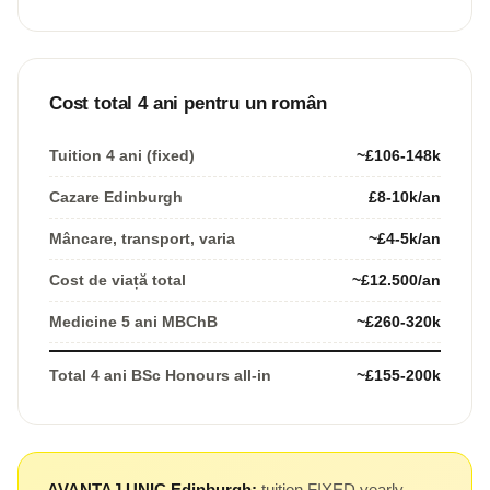
Cost total 4 ani pentru un român
Tuition 4 ani (fixed)
~£106-148k
Cazare Edinburgh
£8-10k/an
Mâncare, transport, varia
~£4-5k/an
Cost de viață total
~£12.500/an
Medicine 5 ani MBChB
~£260-320k
Total 4 ani BSc Honours all-in
~£155-200k
AVANTAJ UNIC Edinburgh:
tuition FIXED yearly