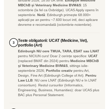
ianuarie 2026, 18:00 UK time.
Excepție Medicine
MBChB și Veterinary Medicine BVM&S
: 15
octombrie (la fel ca Oxbridge). UCAS Apply opens în
septembrie.
Notă
: Edinburgh primește 68.000+
aplicații pe an pentru ~7.600 locuri intl, deci aplicare
devreme e recomandată (octombrie-noiembrie).
Teste obligatorii: UCAT (Medicine, Vet),
3
portfolio (Art)
Edinburgh NU cere TMUA, TARA, ESAT sau LNAT
pentru NICIUN curs! Doar 2 cerințe specifice:
UCAT
(replaced BMAT din 2024) pentru
Medicine MBChB
și Veterinary Medicine BVM&S
, sittings iulie-
septembrie 2026;
Portfolio creativ
pentru Art,
Design, Fine Art (Edinburgh College of Art).
Pentru
Law LLB
: NU cere LNAT (Edinburgh NU e în LNAT
consortium). Restul cursurilor (Informatics,
Engineering, Business, Humanities): doar UCAS plus
BAC plus Personal Statement.