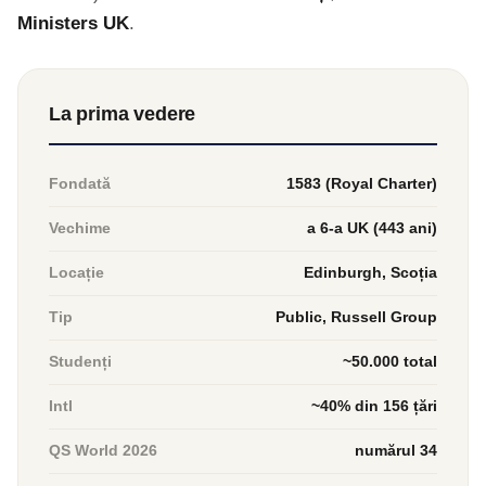
Ministers UK
.
La prima vedere
Fondată
1583 (Royal Charter)
Vechime
a 6-a UK (443 ani)
Locație
Edinburgh, Scoția
Tip
Public, Russell Group
Studenți
~50.000 total
Intl
~40% din 156 țări
QS World 2026
numărul 34