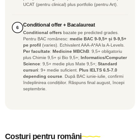
UCAT (pentru clinical) plus portfolio (pentru Art).
Conditional offer + Bacalaureat
6
Conditional offers
bazate pe predicted grades.
Pentru BAC românesc:
medie BAC 9-9,5+ și 9-9,5+
pe profil
(varies). Echivalent AAA-A*AA la A-Levels.
Per facultate
:
Medicine MBChB
: 9,5+ obligatoriu
plus Chimie 9,5+ și Bio 9,5+;
Informatics/Computer
Science
: 9,5+ medie plus Mate 9,5+;
Standard
cursuri
: 9+ medie suficient.
Plus IELTS 6.5-7.0
depending course
. După BAC iunie-iulie, confirmi
îndeplinirea condițiilor. Răspuns final august, începi
septembrie.
Costuri pentru români