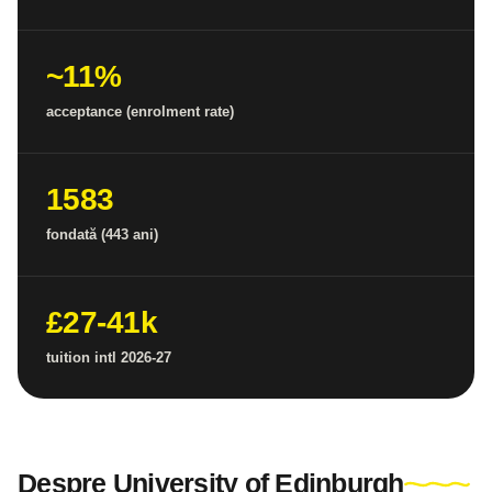
~11%
acceptance (enrolment rate)
1583
fondată (443 ani)
£27-41k
tuition intl 2026-27
Despre University of Edinburgh