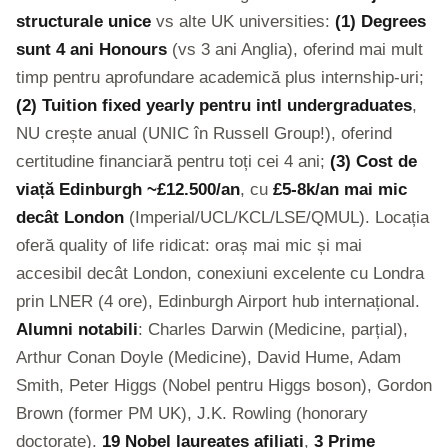
structurale unice
vs alte UK universities:
(1) Degrees
sunt 4 ani Honours
(vs 3 ani Anglia), oferind mai mult
timp pentru aprofundare academică plus internship-uri;
(2) Tuition fixed yearly pentru intl undergraduates
,
NU crește anual (UNIC în Russell Group!), oferind
certitudine financiară pentru toți cei 4 ani;
(3) Cost de
viață Edinburgh ~£12.500/an
, cu
£5-8k/an mai mic
decât London
(Imperial/UCL/KCL/LSE/QMUL). Locația
oferă quality of life ridicat: oraș mai mic și mai
accesibil decât London, conexiuni excelente cu Londra
prin LNER (4 ore), Edinburgh Airport hub internațional.
Alumni notabili
: Charles Darwin (Medicine, parțial),
Arthur Conan Doyle (Medicine), David Hume, Adam
Smith, Peter Higgs (Nobel pentru Higgs boson), Gordon
Brown (former PM UK), J.K. Rowling (honorary
doctorate).
19 Nobel laureates afiliați
,
3 Prime