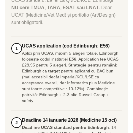
UCAS standard. La fel ca QMUL/KCL, Edinburgh
NU cere TMUA, TARA, ESAT sau LNAT
. Doar
UCAT (Medicine/Vet Med) și portfolio (Art/Design)
sunt obligatorii.
UCAS application (cod Edinburgh: E56)
1
Aplici prin
UCAS
, maxim 5 alegeri totale. Edinburgh
folosește codul instituției
E56
. Application fee UCAS:
£28,95 pentru 5 alegeri.
Strategie pentru români
:
Edinburgh ca
target
pentru aplicanți cu BAC bun
(mai accesibil decât Imperial/KCL/LSE ca
acceptance overall, dar Informatics plus Medicine
sunt foarte competitive ~10-12%). Combinație
potrivită: Edinburgh + 2-3 alte Russell Group +
safety.
Deadline 14 ianuarie 2026 (Medicine 15 oct)
2
Deadline UCAS standard pentru Edinburgh
: 14