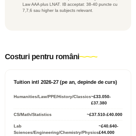
Law AAA plus LNAT. IB acceptat: 38-40 puncte cu
7,7,6 sau higher la subjects relevant.
Costuri pentru români
Tuition intl 2026-27 (pe an, depinde de curs)
Humanities/Law/PPE/History/Classics
~£33.050-
£37.380
CS/Math/Statistics
~£37.510-£40.000
Lab
~£40.640-
Sciences/Engineering/Chemistry/Physics
£44.000