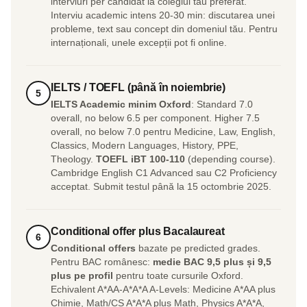
interviuri per candidat la colegiul tău preferat.
Interviu academic intens 20-30 min: discutarea unei
probleme, text sau concept din domeniul tău. Pentru
internaționali, unele excepții pot fi online.
IELTS / TOEFL (până în noiembrie)
5
IELTS Academic minim Oxford
: Standard 7.0
overall, no below 6.5 per component. Higher 7.5
overall, no below 7.0 pentru Medicine, Law, English,
Classics, Modern Languages, History, PPE,
Theology.
TOEFL iBT 100-110
(depending course).
Cambridge English C1 Advanced sau C2 Proficiency
acceptat. Submit testul până la 15 octombrie 2025.
Conditional offer plus Bacalaureat
6
Conditional offers
bazate pe predicted grades.
Pentru BAC românesc:
medie BAC 9,5 plus și 9,5
plus pe profil
pentru toate cursurile Oxford.
Echivalent A*AA-A*A*A A-Levels: Medicine A*AA plus
Chimie, Math/CS A*A*A plus Math, Physics A*A*A,