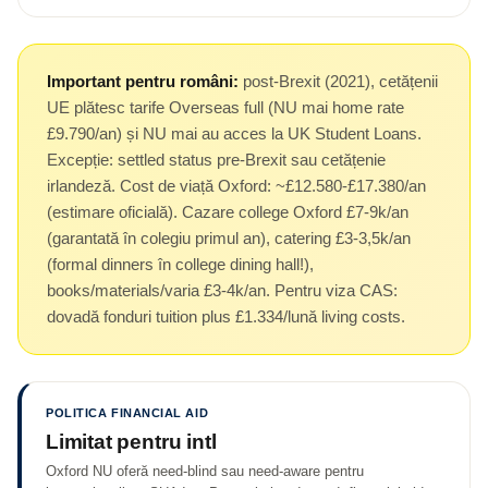
Important pentru români:
post-Brexit (2021), cetățenii
UE plătesc tarife Overseas full (NU mai home rate
£9.790/an) și NU mai au acces la UK Student Loans.
Excepție: settled status pre-Brexit sau cetățenie
irlandeză. Cost de viață Oxford: ~£12.580-£17.380/an
(estimare oficială). Cazare college Oxford £7-9k/an
(garantată în colegiu primul an), catering £3-3,5k/an
(formal dinners în college dining hall!),
books/materials/varia £3-4k/an. Pentru viza CAS:
dovadă fonduri tuition plus £1.334/lună living costs.
POLITICA FINANCIAL AID
Limitat pentru intl
Oxford NU oferă need-blind sau need-aware pentru