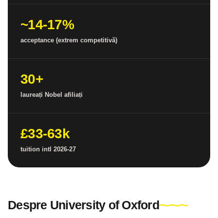
~14-17%
acceptance (extrem competitivă)
30+
laureați Nobel afiliați
£33-63k
tuition intl 2026-27
Despre University of Oxford