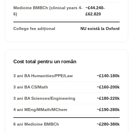
Medicine BMBCh (clinical years 4-
~£44.240-
6)
£62.820
College fee adițional
NU există la Oxford
Cost total pentru un român
3 ani BA Humanities/PPE/Law
~£140-180k
3 ani BA CS/Math
~£160-200k
3 ani BA Sciences/Engineering
~£180-220k
4 ani MEng/MMath/MChem
~£190-280k
6 ani Medicine BMBCh
~£280-380k