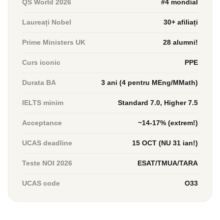
QS World 2026
#4 mondial
Laureați Nobel
30+ afiliați
Prime Ministers UK
28 alumni!
Curs iconic
PPE
Durata BA
3 ani (4 pentru MEng/MMath)
IELTS minim
Standard 7.0, Higher 7.5
Acceptance
~14-17% (extrem!)
UCAS deadline
15 OCT (NU 31 ian!)
Teste NOI 2026
ESAT/TMUA/TARA
UCAS code
O33