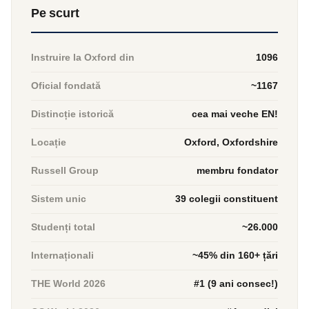
Pe scurt
Instruire la Oxford din
1096
Oficial fondată
~1167
Distincție istorică
cea mai veche EN!
Locație
Oxford, Oxfordshire
Russell Group
membru fondator
Sistem unic
39 colegii constituent
Studenți total
~26.000
Internaționali
~45% din 160+ țări
THE World 2026
#1 (9 ani consec!)