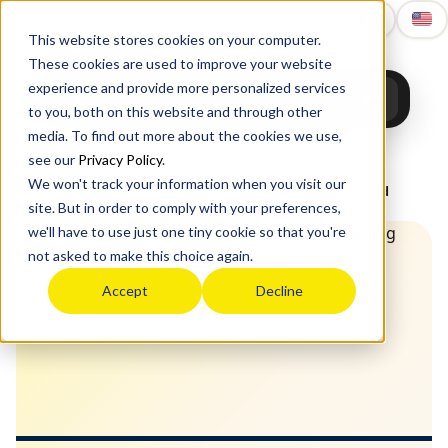
Upgrade
Education
This website stores cookies on your computer.
These cookies are used to improve your website
experience and provide more personalized services
to you, both on this website and through other
media. To find out more about the cookies we use,
see our
Privacy Policy
.
We won't track your information when you visit our
Acasă
›
Studii în străinătate
›
UK
›
Oxbridge
›
University of Oxford
site. But in order to comply with your preferences,
we'll have to use just one tiny cookie so that you're
not asked to make this choice again.
Accept
Decline