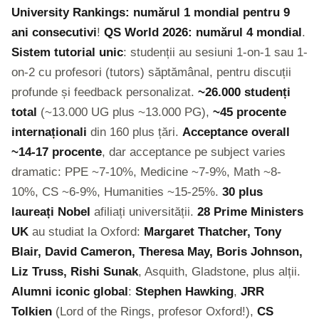
University Rankings: numărul 1 mondial pentru 9
ani consecutivi
!
QS World 2026: numărul 4 mondial
.
Sistem tutorial unic
: studenții au sesiuni 1-on-1 sau 1-
on-2 cu profesori (tutors) săptămânal, pentru discuții
profunde și feedback personalizat.
~26.000 studenți
total
(~13.000 UG plus ~13.000 PG),
~45 procente
internaționali
din 160 plus țări.
Acceptance overall
~14-17 procente
, dar acceptance pe subject varies
dramatic: PPE ~7-10%, Medicine ~7-9%, Math ~8-
10%, CS ~6-9%, Humanities ~15-25%.
30 plus
laureați Nobel
afiliați universității.
28 Prime Ministers
UK
au studiat la Oxford:
Margaret Thatcher, Tony
Blair, David Cameron, Theresa May, Boris Johnson,
Liz Truss, Rishi Sunak
, Asquith, Gladstone, plus alții.
Alumni iconic global
:
Stephen Hawking
,
JRR
Tolkien
(Lord of the Rings, profesor Oxford!),
CS