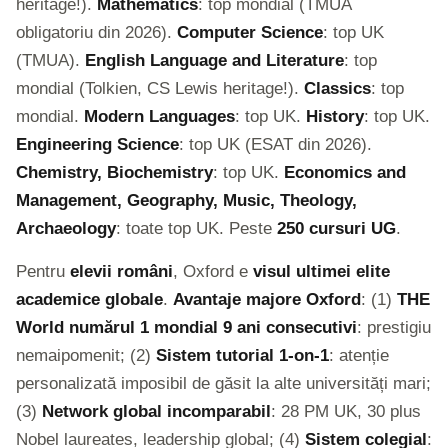
heritage!).
Mathematics
: top mondial (TMUA
obligatoriu din 2026).
Computer Science
: top UK
(TMUA).
English Language and Literature
: top
mondial (Tolkien, CS Lewis heritage!).
Classics
: top
mondial.
Modern Languages
: top UK.
History
: top UK.
Engineering Science
: top UK (ESAT din 2026).
Chemistry, Biochemistry
: top UK.
Economics and
Management, Geography, Music, Theology,
Archaeology
: toate top UK. Peste
250 cursuri UG
.
Pentru
elevii români
, Oxford e
visul ultimei elite
academice globale
.
Avantaje majore Oxford
: (1)
THE
World numărul 1 mondial 9 ani consecutivi
: prestigiu
nemaipomenit; (2)
Sistem tutorial 1-on-1
: atenție
personalizată imposibil de găsit la alte universități mari;
(3)
Network global incomparabil
: 28 PM UK, 30 plus
Nobel laureates, leadership global; (4)
Sistem colegial
: