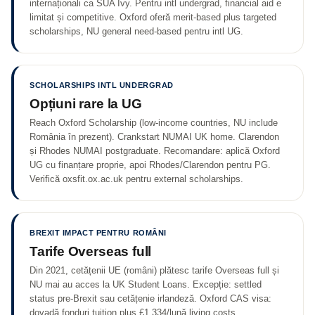
internaționali ca SUA Ivy. Pentru intl undergrad, financial aid e
limitat și competitive. Oxford oferă merit-based plus targeted
scholarships, NU general need-based pentru intl UG.
SCHOLARSHIPS INTL UNDERGRAD
Opțiuni rare la UG
Reach Oxford Scholarship (low-income countries, NU include
România în prezent). Crankstart NUMAI UK home. Clarendon
și Rhodes NUMAI postgraduate. Recomandare: aplică Oxford
UG cu finanțare proprie, apoi Rhodes/Clarendon pentru PG.
Verifică oxsfit.ox.ac.uk pentru external scholarships.
BREXIT IMPACT PENTRU ROMÂNI
Tarife Overseas full
Din 2021, cetățenii UE (români) plătesc tarife Overseas full și
NU mai au acces la UK Student Loans. Excepție: settled
status pre-Brexit sau cetățenie irlandeză. Oxford CAS visa:
dovadă fonduri tuition plus £1.334/lună living costs.