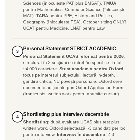
Sciences (înlocuiește PAT plus BMSAT).
TMUA
pentru Mathematics, Computer Science (înlocuiește
MAT).
TARA
pentru PPE, History and Politics,
Geography (înlocuiește TSA). October sitting ONLY!
UCAT pentru Medicine, LNAT pentru Law.
Personal Statement STRICT ACADEMIC
3
Personal Statement UCAS reformat pentru 2026
,
structurat în 3 secțiuni cu întrebări specifice. Total
~4.000 caractere.
Strict academic pentru Oxford
:
focus pe interesul subjectului, lectură in-depth,
gândire critică, NU povești personale. Oxford cere
documente adiționale prin Oxford Application Form
(transcripts, written work pentru anumite cursuri).
Shortlisting plus Interview decembrie
4
Shortlisting
: după evaluare UCAS plus test plus
written work, Oxford selectează ~3 candidați per loc
pentru interview.
Interview în decembrie
: 2-3