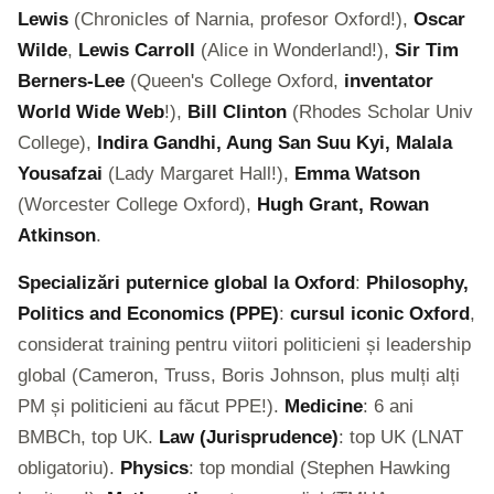
Lewis
(Chronicles of Narnia, profesor Oxford!),
Oscar
Wilde
,
Lewis Carroll
(Alice in Wonderland!),
Sir Tim
Berners-Lee
(Queen's College Oxford,
inventator
World Wide Web
!),
Bill Clinton
(Rhodes Scholar Univ
College),
Indira Gandhi, Aung San Suu Kyi, Malala
Yousafzai
(Lady Margaret Hall!),
Emma Watson
(Worcester College Oxford),
Hugh Grant, Rowan
Atkinson
.
Specializări puternice global la Oxford
:
Philosophy,
Politics and Economics (PPE)
:
cursul iconic Oxford
,
considerat training pentru viitori politicieni și leadership
global (Cameron, Truss, Boris Johnson, plus mulți alți
PM și politicieni au făcut PPE!).
Medicine
: 6 ani
BMBCh, top UK.
Law (Jurisprudence)
: top UK (LNAT
obligatoriu).
Physics
: top mondial (Stephen Hawking