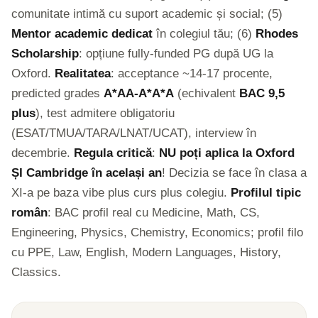
comunitate intimă cu suport academic și social; (5)
Mentor academic dedicat
în colegiul tău; (6)
Rhodes
Scholarship
: opțiune fully-funded PG după UG la
Oxford.
Realitatea
: acceptance ~14-17 procente,
predicted grades
A*AA-A*A*A
(echivalent
BAC 9,5
plus
), test admitere obligatoriu
(ESAT/TMUA/TARA/LNAT/UCAT), interview în
decembrie.
Regula critică
:
NU poți aplica la Oxford
ȘI Cambridge în același an
! Decizia se face în clasa a
XI-a pe baza vibe plus curs plus colegiu.
Profilul tipic
român
: BAC profil real cu Medicine, Math, CS,
Engineering, Physics, Chemistry, Economics; profil filo
cu PPE, Law, English, Modern Languages, History,
Classics.