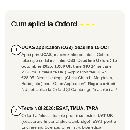
Cum aplici la Oxford
UCAS application (O33), deadline 15 OCT!
1
Aplici prin
UCAS
, maxim 5 alegeri totale. Oxford
folosește codul instituției
O33
.
Deadline Oxford: 15
octombrie 2025, 18:00 UK time
(NU 14 ianuarie
2026 ca la celelalte UK!). Application fee UCAS:
£28,95. Alegi și colegiu (Christ Church, Magdalen,
Balliol, etc.) sau "Open Application".
Regula critică
:
NU poți aplica la Oxford ȘI Cambridge în același an!
Teste NOI 2026: ESAT, TMUA, TARA
2
Oxford a înlocuit testele proprii cu testele
UAT-UK
(colaborare Imperial plus Cambridge).
ESAT
pentru
Engineering Science, Chemistry, Biomedical