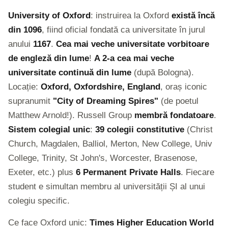
University of Oxford
: instruirea la Oxford
există încă
din 1096
, fiind oficial fondată ca universitate în jurul
anului
1167
.
Cea mai veche universitate vorbitoare
de engleză din lume
!
A 2-a cea mai veche
universitate continuă din lume
(după Bologna).
Locație:
Oxford, Oxfordshire, England
, oraș iconic
supranumit
"City of Dreaming Spires"
(de poetul
Matthew Arnold!). Russell Group
membră fondatoare
.
Sistem colegial unic
:
39 colegii constitutive
(Christ
Church, Magdalen, Balliol, Merton, New College, Univ
College, Trinity, St John's, Worcester, Brasenose,
Exeter, etc.) plus
6 Permanent Private Halls
. Fiecare
student e simultan membru al universității ȘI al unui
colegiu specific.
Ce face Oxford unic:
Times Higher Education World