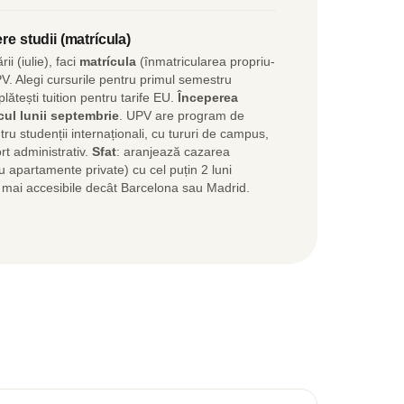
re studii (matrícula)
i (iulie), faci
matrícula
(înmatricularea propriu-
PV. Alegi cursurile pentru primul semestru
lătești tuition pentru tarife EU.
Începerea
cul lunii septembrie
. UPV are program de
ru studenții internaționali, cu tururi de campus,
ort administrativ.
Sfat
: aranjează cazarea
u apartamente private) cu cel puțin 2 luni
ii mai accesibile decât Barcelona sau Madrid.