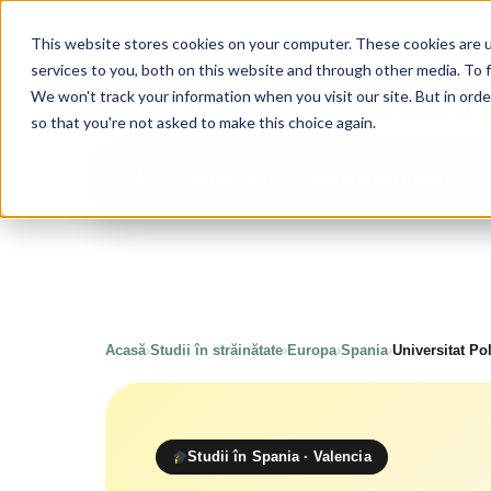
This website stores cookies on your computer. These cookies are 
services to you, both on this website and through other media. To 
Upgrade
Educat
We won't track your information when you visit our site. But in orde
so that you're not asked to make this choice again.
Programul nostru
Despre noi
Acasă
›
Studii în străinătate
›
Europa
›
Spania
›
Universitat Po
Studii în Spania · Valencia