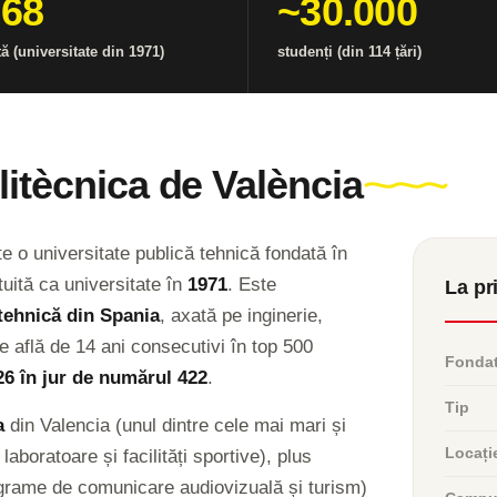
968
~30.000
ă (universitate din 1971)
studenți (din 114 țări)
litècnica de València
e o universitate publică tehnică fondată în
uită ca universitate în
1971
. Este
La pr
tehnică din Spania
, axată pe inginerie,
se află de 14 ani consecutivi în top 500
Fonda
6 în jur de numărul 422
.
Tip
a
din Valencia (unul dintre cele mai mari și
Locați
aboratoare și facilități sportive), plus
ograme de comunicare audiovizuală și turism)