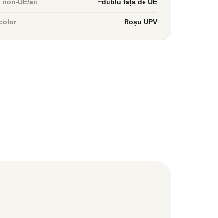
n non-UE/an
~dublu față de UE
color
Roșu UPV