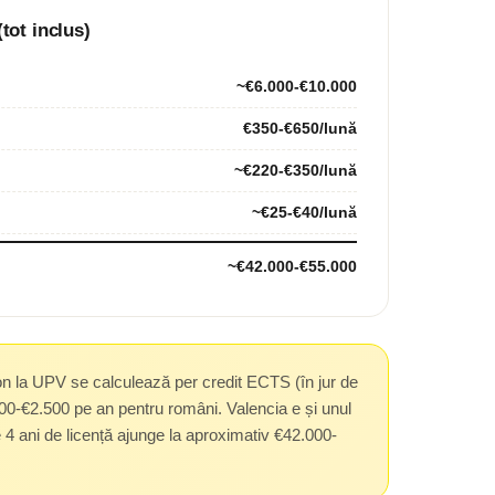
(tot inclus)
~€6.000-€10.000
€350-€650/lună
~€220-€350/lună
~€25-€40/lună
~€42.000-€55.000
on la UPV se calculează per credit ECTS (în jur de
00-€2.500 pe an pentru români. Valencia e și unul
 4 ani de licență ajunge la aproximativ €42.000-