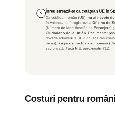
Înregistrează-te ca cetățean UE în S
5
Ca cetățean român (UE),
nu ai nevoie de 
în Valencia, te înregistrezi la
Oficina de E
(Número de Identificación de Extranjero) ș
Ciudadano de la Unión
. Documente: paș
dovada admiterii la UPV, dovada resurselo
pe an), asigurare medicală europeană (C
sau privată.
Taxă NIE
: aproximativ €12.
Costuri pentru român