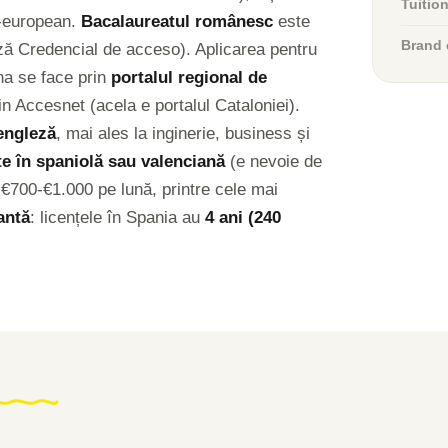
Tuitio
n-european.
Bacalaureatul românesc
este
Brand 
ză Credencial de acceso). Aplicarea pentru
na se face prin
portalul regional de
n Accesnet (acela e portalul Cataloniei).
engleză
, mai ales la inginerie, business și
te în spaniolă sau valenciană
(e nevoie de
 €700-€1.000 pe lună, printre cele mai
antă
: licențele în Spania au
4 ani (240