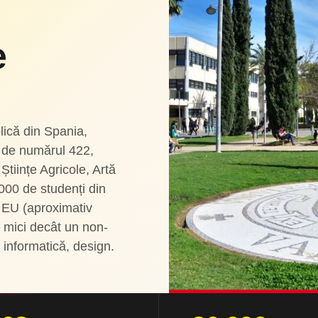
e
lică din Spania,
 de numărul 422,
Științe Agricole, Artă
.000 de studenți din
e EU (aproximativ
 mici decât un non-
, informatică, design.