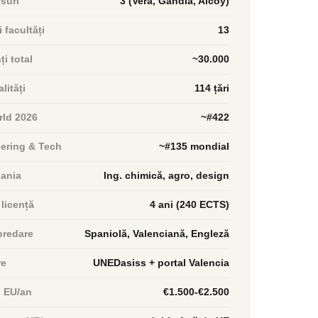
suri
3 (Vera, Gandia, Alcoy)
i facultăți
13
i total
~30.000
lități
114 țări
ld 2026
~#422
ering & Tech
~#135 mondial
ania
Ing. chimică, agro, design
 licență
4 ani (240 ECTS)
predare
Spaniolă, Valenciană, Engleză
re
UNEDasiss + portal Valencia
n EU/an
€1.500-€2.500