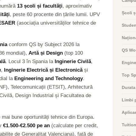
Campu
a numără
13 școli și facultăți
, aproximativ
Școli ș
ități
, peste 60 procente din țările lumii. UPV
ESAER
(asociația universităților tehnice de
Studenț
Naționa
nia
conform QS by Subject 2026 la
QS Wor
36 mondial),
Artă și Design
(top 100
ală
. Locul 3 în Spania la
Inginerie Civilă
,
Engine
e
,
Inginerie Electrică și Electronică
și
Top Sp
ial la
Engineering and Technology
.
INF), Telecomunicații (ETSIT), Arhitectură
Durata
Civilă, Design Industrial și Facultatea de
Limbi 
Aplica
 mai bune oportunități tehnice din Europa.
iv
€1.500-€2.500 pe an
(calculate per credit,
Tuitio
ilite de Generalitat Valenciana), față de