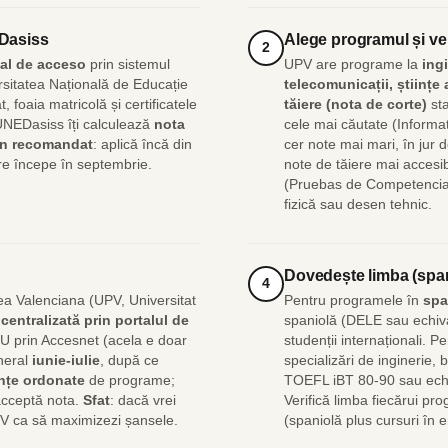
EDasiss
Alege programul și ver
2
al de acceso
prin sistemul
UPV are programe la
ingi
rsitatea Națională de Educație
telecomunicații, științe
 foaia matricolă și certificatele
tăiere (nota de corte)
sta
 UNEDasiss îți calculează
nota
cele mai căutate (Informat
n recomandat
: aplică încă din
cer note mai mari, în jur 
are începe în septembrie.
note de tăiere mai accesib
(Pruebas de Competencias
fizică sau desen tehnic.
Dovedește limba (span
4
tea Valenciana (UPV, Universitat
Pentru programele în
spa
e
centralizată prin portalul de
spaniolă (DELE sau echiv
NU prin Accesnet (acela e doar
studenții internaționali. P
eneral
iunie-iulie
, după ce
specializări de inginerie,
ințe ordonate
de programe;
TOEFL iBT 80-90 sau echi
 acceptă nota.
Sfat
: dacă vrei
Verifică limba fiecărui pr
V ca să maximizezi șansele.
(spaniolă plus cursuri în 