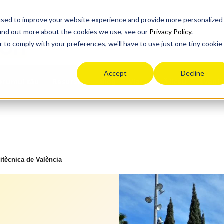
used to improve your website experience and provide more personalized
find out more about the cookies we use, see our
Privacy Policy
.
ion
r to comply with your preferences, we'll have to use just one tiny cookie
Accept
Decline
Drumul tău
Blog
Viața după liceu
Eveni
Resurse
litècnica de València