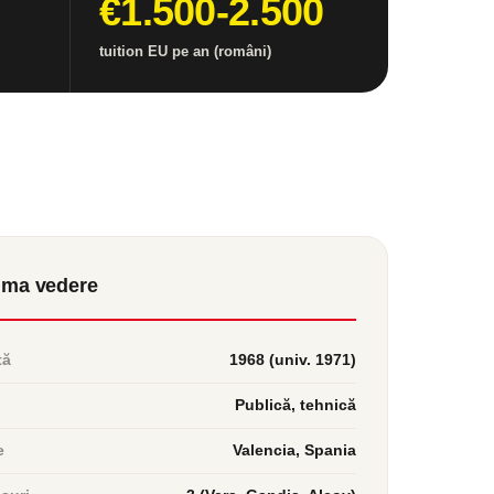
€1.500-2.500
tuition EU pe an (români)
ima vedere
tă
1968 (univ. 1971)
Publică, tehnică
e
Valencia, Spania