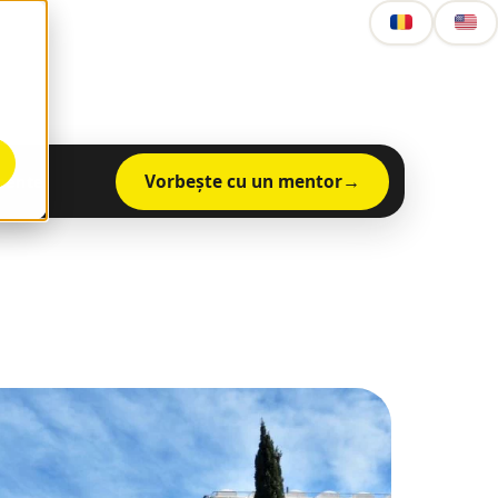
Vorbește cu un mentor
mente