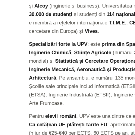
și
Alcoy
(inginerie și business). Universitate
30.000 de studenți
și studenți din
114 național
e membră a rețelelor internaționale
T.I.M.E.
,
C
cercetare din Europa) și
Vives
.
Specializări forte la UPV
: este
prima din Spa
Inginerie Chimică
,
Științe Agricole
(numărul 
mondial) și
Statistică și Cercetare Operațion
Inginerie Mecanică, Aeronautică și Producți
Arhitectură
. Pe ansamblu, e numărul 135 mond
Școlile sale principale includ Informatică (ETS
(ETSA), Inginerie Industrială (ETSII), Inginerie 
Arte Frumoase.
Pentru
elevii români
, UPV este una dintre cele
Ca cetățean UE plătești tarife EU
: aproximat
în jur de €25-€40 per ECTS, 60 ECTS pe an, stab