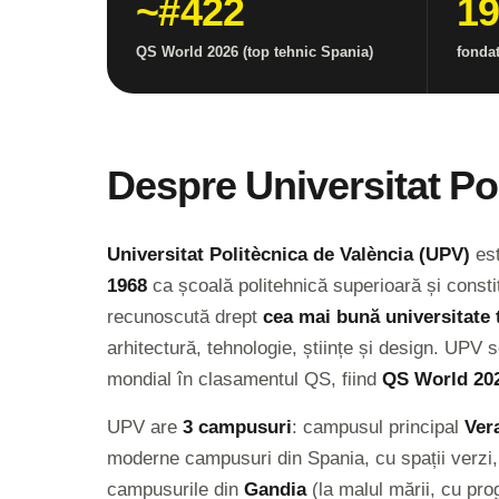
~#422
1
QS World 2026 (top tehnic Spania)
fondat
Despre Universitat Po
Universitat Politècnica de València (UPV)
est
1968
ca școală politehnică superioară și constit
recunoscută drept
cea mai bună universitate 
arhitectură, tehnologie, științe și design. UPV 
mondial în clasamentul QS, fiind
QS World 202
UPV are
3 campusuri
: campusul principal
Ver
moderne campusuri din Spania, cu spații verzi, l
campusurile din
Gandia
(la malul mării, cu pr