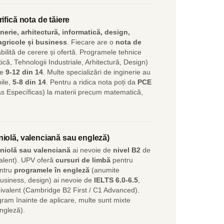
ifică nota de tăiere
nerie, arhitectură, informatică, design,
 agricole și business
. Fiecare are o
nota de
bilită de cerere și ofertă. Programele tehnice
ică, Tehnologii Industriale, Arhitectură, Design)
de
9-12 din 14
. Multe specializări de inginerie au
ile,
5-8 din 14
. Pentru a ridica nota poți da
PCE
 Específicas) la materii precum matematică,
iolă, valenciană sau engleză)
niolă sau valenciană
ai nevoie de
nivel B2
de
alent). UPV oferă
cursuri de limbă
pentru
entru
programele în engleză
(anumite
 business, design) ai nevoie de
IELTS 6.0-6.5
,
valent (Cambridge B2 First / C1 Advanced).
ogram înainte de aplicare, multe sunt mixte
engleză).