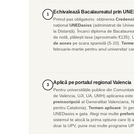
Echivalează Bacalaureatul prin UN
1
Primul pas obligatoriu: obținerea
Credenci
național
UNEDasiss
(administrat de Unive
la Distanță). Încarci diploma de Bacalaureat,
de notă, plătești taxa (aproximativ €135).
de acces
pe scara spaniolă (5-10).
Terme
februarie-martie pentru anul universitar c
Aplică pe portalul regional Valencia
3
Pentru universitățile publice din Comunita
de València, UJI, UA, UMH) aplicarea est
preinscripció
al Generalitat Valenciana, 
pentru Catalonia).
Termen aplicare
: în g
UNEDasiss e gata. Alegi mai multe
prefer
sistemul te alocă la prima opțiune care îți
doar la UPV, pune mai multe programe UP