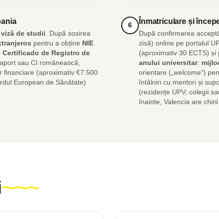
pania
Înmatriculare și începe
6
viză de studii
. După sosirea
După confirmarea acceptări
xtranjeros
pentru a obține
NIE
zisă) online pe portalul U
i
Certificado de Registro de
(aproximativ 30 ECTS) și p
aport sau CI românească,
anului universitar
:
mijlo
r financiare (aproximativ €7.500
orientare („welcome") pent
ardul European de Sănătate)
întâlniri cu mentori și sup
(rezidențe UPV, colegii sa
înainte, Valencia are chir
i