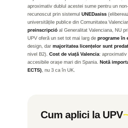
aproximativ dublul acestei sume pentru un no
recunoscut prin sistemul
UNEDasiss
(eliberea
universitățile publice din Comunitatea Valencia
preinscripció
al Generalitat Valenciana, NU pri
UPV oferă un set tot mai larg de
programe în 
design, dar
majoritatea licențelor sunt preda
nivel B2).
Cost de viață Valencia
: aproximativ
accesibile orașe mari din Spania.
Notă import
ECTS)
, nu 3 ca în UK.
Cum aplici la UPV