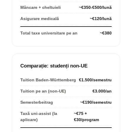
Mâncare + cheltuieli
~€350-€500/lună
Asigurare medicală
~€120/lună
Total taxe universitare pe an
~€380
Comparație: studenți non-UE
Tuition Baden-Württemberg
€1.500/semestru
Tuition pe an (non-UE)
€3.000/an
Semesterbeitrag
~€190/semestru
Taxă uni-assist (la
~€75 +
aplicare)
€30/program