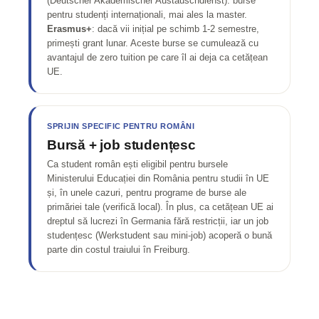
(Deutscher Akademischer Austauschdienst): burse
pentru studenți internaționali, mai ales la master.
Erasmus+
: dacă vii inițial pe schimb 1-2 semestre,
primești grant lunar. Aceste burse se cumulează cu
avantajul de zero tuition pe care îl ai deja ca cetățean
UE.
SPRIJIN SPECIFIC PENTRU ROMÂNI
Bursă + job studențesc
Ca student român ești eligibil pentru bursele
Ministerului Educației din România pentru studii în UE
și, în unele cazuri, pentru programe de burse ale
primăriei tale (verifică local). În plus, ca cetățean UE ai
dreptul să lucrezi în Germania fără restricții, iar un job
studențesc (Werkstudent sau mini-job) acoperă o bună
parte din costul traiului în Freiburg.