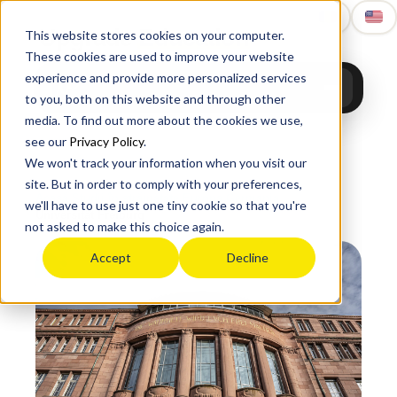
Upgrade
Education
This website stores cookies on your computer.
These cookies are used to improve your website
experience and provide more personalized services
to you, both on this website and through other
media. To find out more about the cookies we use,
see our
Privacy Policy
.
We won't track your information when you visit our
site. But in order to comply with your preferences,
Acasă
›
Studii în străinătate
›
Europa
›
Germania
›
we'll have to use just one tiny cookie so that you're
Universität Freiburg
not asked to make this choice again.
Accept
Decline