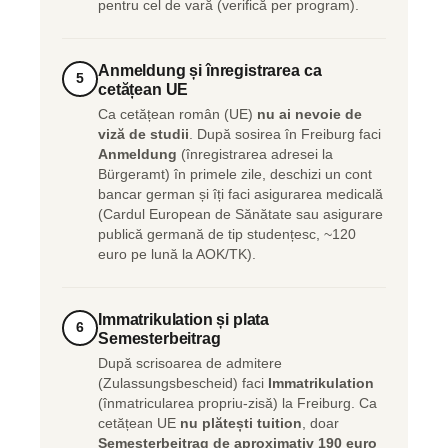
pentru cel de vară (verifică per program).
Anmeldung și înregistrarea ca
5
cetățean UE
Ca cetățean român (UE)
nu ai nevoie de
viză de studii
. După sosirea în Freiburg faci
Anmeldung
(înregistrarea adresei la
Bürgeramt) în primele zile, deschizi un cont
bancar german și îți faci asigurarea medicală
(Cardul European de Sănătate sau asigurare
publică germană de tip studențesc, ~120
euro pe lună la AOK/TK).
Immatrikulation și plata
6
Semesterbeitrag
După scrisoarea de admitere
(Zulassungsbescheid) faci
Immatrikulation
(înmatricularea propriu-zisă) la Freiburg. Ca
cetățean UE
nu plătești tuition
, doar
Semesterbeitrag de aproximativ 190 euro