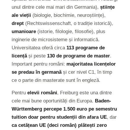
unul dintre cele mai mari din Germania),
științe
ale vieții
(biologie, biochimie, neuroștiințe),
drept
(Rechtswissenschaft, o tradiție istorică),
umanioare
(istorie, filologie, filosofie), plus
inginerie de microsisteme și informatică.
Universitatea oferă circa
113 programe de
licență
și peste
130 de programe de master
.
Important pentru români:
majoritatea licențelor
se predau în germană
și cer nivel C1, în timp
ce o parte din masterate sunt în engleză.
Pentru
elevii români
, Freiburg este una dintre
cele mai bune oportunități din Europa.
Baden-
Württemberg percepe 1.500 euro pe semestru
tuition doar pentru studenții din afara UE
, dar
ca cetățean UE (deci român) plătești zero