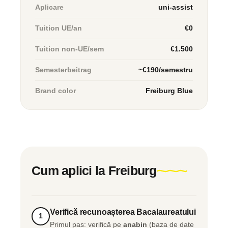
Aplicare
uni-assist
Tuition UE/an
€0
Tuition non-UE/sem
€1.500
Semesterbeitrag
~€190/semestru
Brand color
Freiburg Blue
Cum aplici la Freiburg
Verifică recunoașterea Bacalaureatului
1
Primul pas: verifică pe
anabin
(baza de date