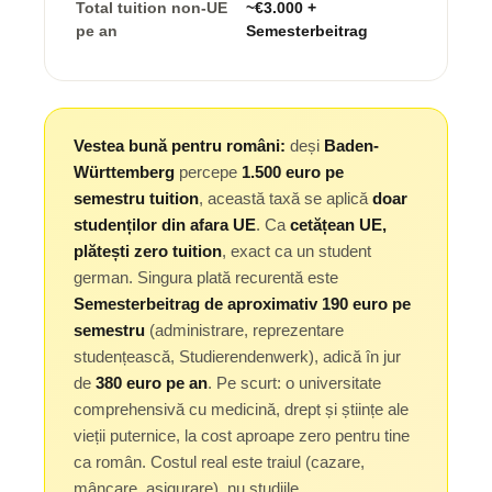
Total tuition non-UE
~€3.000 +
pe an
Semesterbeitrag
Vestea bună pentru români:
deși
Baden-
Württemberg
percepe
1.500 euro pe
semestru tuition
, această taxă se aplică
doar
studenților din afara UE
. Ca
cetățean UE,
plătești zero tuition
, exact ca un student
german. Singura plată recurentă este
Semesterbeitrag de aproximativ 190 euro pe
semestru
(administrare, reprezentare
studențească, Studierendenwerk), adică în jur
de
380 euro pe an
. Pe scurt: o universitate
comprehensivă cu medicină, drept și științe ale
vieții puternice, la cost aproape zero pentru tine
ca român. Costul real este traiul (cazare,
mâncare, asigurare), nu studiile.