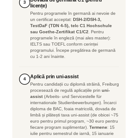
3
licențe)
Pentru programele în germană ai nevoie de
un certificat acceptat:
DSH-2/DSH-3,
TestDaF (TDN 4-5), telc C1 Hochschule
sau Goethe-Zertifikat C1/C2
. Pentru
programele în engleză (mai ales master):
IELTS sau TOEFL conform cerinței
programului. Începe pregătirea de germană
cu 1-2 ani înainte.
Aplică prin uni-assist
4
Pentru candidații cu diplomă străină, Freiburg
procesează de regulă aplicațiile prin
uni-
assist
(Arbeits- und Servicestelle für
internationale Studienbewerbungen). Încarci
diploma de BAC, foaia matricolă, dovada de
limbă și plătești taxa uni-assist (de obicei ~75
euro pentru primul program, ~30 euro pentru
fiecare program suplimentar).
Termene
: 15
iulie pentru semestrul de iarnă, 15 ianuarie