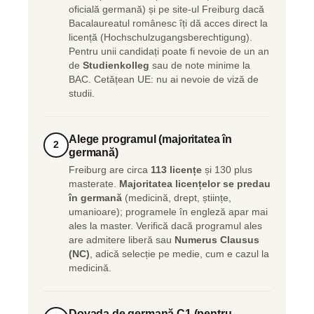
oficială germană) și pe site-ul Freiburg dacă
Bacalaureatul românesc îți dă acces direct la
licență (Hochschulzugangsberechtigung).
Pentru unii candidați poate fi nevoie de un an
de
Studienkolleg
sau de note minime la
BAC. Cetățean UE: nu ai nevoie de viză de
studii.
Alege programul (majoritatea în
2
germană)
Freiburg are circa
113 licențe
și 130 plus
masterate.
Majoritatea licențelor se predau
în germană
(medicină, drept, științe,
umanioare); programele în engleză apar mai
ales la master. Verifică dacă programul ales
are admitere liberă sau
Numerus Clausus
(NC)
, adică selecție pe medie, cum e cazul la
medicină.
Dovada de germană C1 (pentru