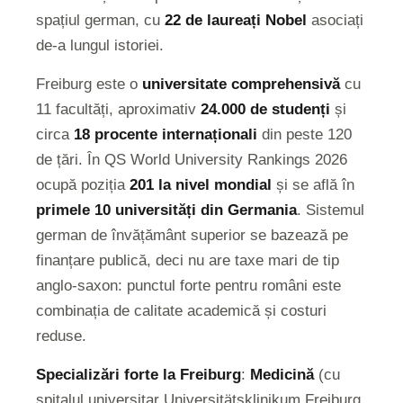
spațiul german, cu
22 de laureați Nobel
asociați
de-a lungul istoriei.
Freiburg este o
universitate comprehensivă
cu
11 facultăți, aproximativ
24.000 de studenți
și
circa
18 procente internaționali
din peste 120
de țări. În QS World University Rankings 2026
ocupă poziția
201 la nivel mondial
și se află în
primele 10 universități din Germania
. Sistemul
german de învățământ superior se bazează pe
finanțare publică, deci nu are taxe mari de tip
anglo-saxon: punctul forte pentru români este
combinația de calitate academică și costuri
reduse.
Specializări forte la Freiburg
:
Medicină
(cu
spitalul universitar Universitätsklinikum Freiburg,