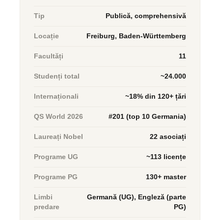
Tip
Publică, comprehensivă
Locație
Freiburg, Baden-Württemberg
Facultăți
11
Studenți total
~24.000
Internaționali
~18% din 120+ țări
QS World 2026
#201 (top 10 Germania)
Laureați Nobel
22 asociați
Programe UG
~113 licențe
Programe PG
130+ master
Limbi
Germană (UG), Engleză (parte
predare
PG)