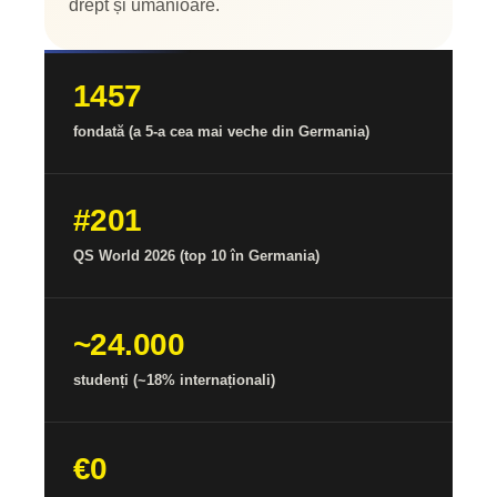
drept și umanioare.
1457
fondată (a 5-a cea mai veche din Germania)
#201
QS World 2026 (top 10 în Germania)
~24.000
studenți (~18% internaționali)
€0