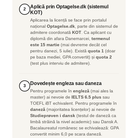
Aplică prin Optagelse.dk (sistemul
2
KOT)
Aplicarea la licență se face prin portalul
național
Optagelse.dk
, parte din sistemul de
admitere coordonată
KOT
. Ca aplicant cu
diplomă din afara Danemarcei,
termenul
este 15 martie
(mai devreme decât cel
pentru danezi, 5 iulie). Există
quota 1
(doar
pe baza mediei, GPA convertit) și
quota 2
(test plus interviu de admitere).
Dovedește engleza sau daneza
3
Pentru programele în
engleză
(mai ales la
master) ai nevoie de
IELTS 6.5 plus
sau
TOEFL iBT echivalent. Pentru programele în
daneză
(majoritatea licențelor) ai nevoie de
Studieprøven i dansk
(testul de daneză ca
limbă străină la nivel academic) sau Dansk A.
Bacalaureatul românesc se echivalează: GPA
convertit minim 6,0 pe scara daneză.