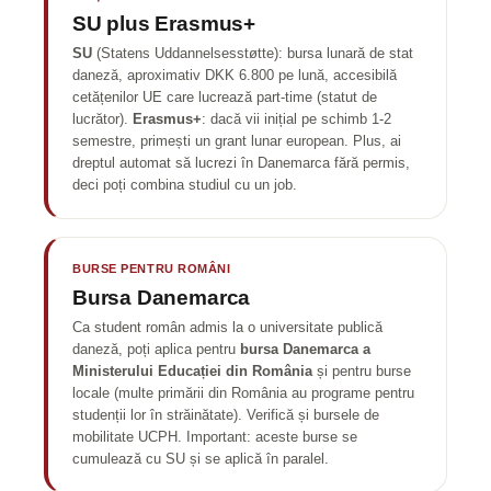
SU plus Erasmus+
SU
(Statens Uddannelsesstøtte): bursa lunară de stat
daneză, aproximativ DKK 6.800 pe lună, accesibilă
cetățenilor UE care lucrează part-time (statut de
lucrător).
Erasmus+
: dacă vii inițial pe schimb 1-2
semestre, primești un grant lunar european. Plus, ai
dreptul automat să lucrezi în Danemarca fără permis,
deci poți combina studiul cu un job.
BURSE PENTRU ROMÂNI
Bursa Danemarca
Ca student român admis la o universitate publică
daneză, poți aplica pentru
bursa Danemarca a
Ministerului Educației din România
și pentru burse
locale (multe primării din România au programe pentru
studenții lor în străinătate). Verifică și bursele de
mobilitate UCPH. Important: aceste burse se
cumulează cu SU și se aplică în paralel.