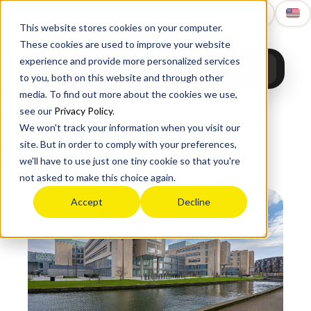
Upgrade
Education
This website stores cookies on your computer.
These cookies are used to improve your website
experience and provide more personalized services
to you, both on this website and through other
media. To find out more about the cookies we use,
see our
Privacy Policy
.
We won't track your information when you visit our
site. But in order to comply with your preferences,
Acasă
›
Studii în străinătate
›
Europa
›
Danemarca
›
we'll have to use just one tiny cookie so that you're
University of Copenhagen
not asked to make this choice again.
Accept
Decline