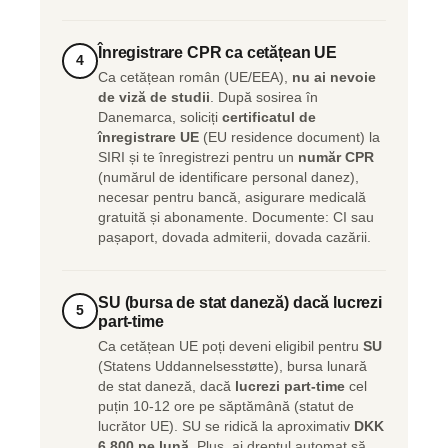
Înregistrare CPR ca cetățean UE
4
Ca cetățean român (UE/EEA),
nu ai nevoie
de viză de studii
. După sosirea în
Danemarca, soliciți
certificatul de
înregistrare UE
(EU residence document) la
SIRI și te înregistrezi pentru un
număr CPR
(numărul de identificare personal danez),
necesar pentru bancă, asigurare medicală
gratuită și abonamente. Documente: CI sau
pașaport, dovada admiterii, dovada cazării.
SU (bursa de stat daneză) dacă lucrezi
5
part-time
Ca cetățean UE poți deveni eligibil pentru
SU
(Statens Uddannelsesstøtte), bursa lunară
de stat daneză, dacă
lucrezi part-time
cel
puțin 10-12 ore pe săptămână (statut de
lucrător UE). SU se ridică la aproximativ
DKK
6.800 pe lună
. Plus, ai dreptul automat să