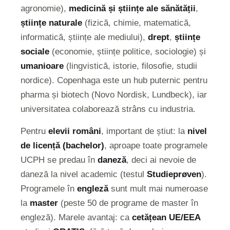
agronomie),
medicină și științe ale sănătății
,
științe naturale
(fizică, chimie, matematică,
informatică, științe ale mediului),
drept
,
științe
sociale
(economie, științe politice, sociologie) și
umanioare
(lingvistică, istorie, filosofie, studii
nordice). Copenhaga este un hub puternic pentru
pharma și biotech (Novo Nordisk, Lundbeck), iar
universitatea colaborează strâns cu industria.
Pentru
elevii români
, important de știut: la
nivel
de licență (bachelor)
, aproape toate programele
UCPH se predau în
daneză
, deci ai nevoie de
daneză la nivel academic (testul
Studieprøven
).
Programele în
engleză
sunt mult mai numeroase
la
master
(peste 50 de programe de master în
engleză). Marele avantaj: ca
cetățean UE/EEA