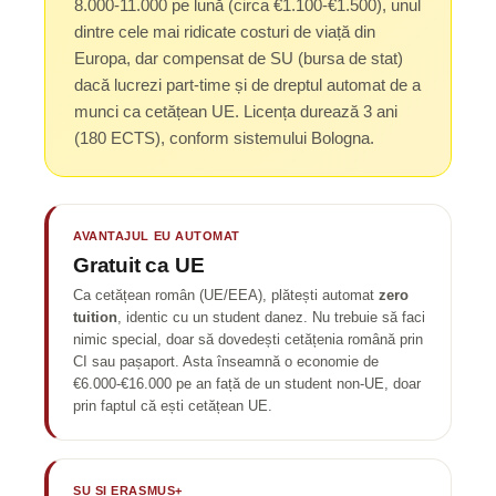
8.000-11.000 pe lună (circa €1.100-€1.500), unul
dintre cele mai ridicate costuri de viață din
Europa, dar compensat de SU (bursa de stat)
dacă lucrezi part-time și de dreptul automat de a
munci ca cetățean UE. Licența durează 3 ani
(180 ECTS), conform sistemului Bologna.
AVANTAJUL EU AUTOMAT
Gratuit ca UE
Ca cetățean român (UE/EEA), plătești automat
zero
tuition
, identic cu un student danez. Nu trebuie să faci
nimic special, doar să dovedești cetățenia română prin
CI sau pașaport. Asta înseamnă o economie de
€6.000-€16.000 pe an față de un student non-UE, doar
prin faptul că ești cetățean UE.
SU ȘI ERASMUS+