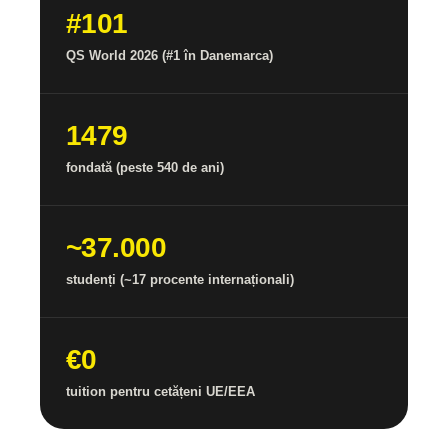
#101
QS World 2026 (#1 în Danemarca)
1479
fondată (peste 540 de ani)
~37.000
studenți (~17 procente internaționali)
€0
tuition pentru cetățeni UE/EEA