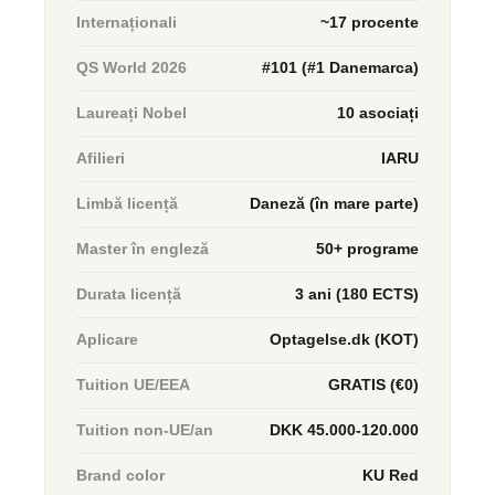
Internaționali
~17 procente
QS World 2026
#101 (#1 Danemarca)
Laureați Nobel
10 asociați
Afilieri
IARU
Limbă licență
Daneză (în mare parte)
Master în engleză
50+ programe
Durata licență
3 ani (180 ECTS)
Aplicare
Optagelse.dk (KOT)
Tuition UE/EEA
GRATIS (€0)
Tuition non-UE/an
DKK 45.000-120.000
Brand color
KU Red