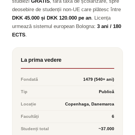
studiezi
GRATIS
, fără taxă de școlarizare, spre
deosebire de studenții non-UE care plătesc între
DKK 45.000 și DKK 120.000 pe an
. Licența
urmează sistemul european Bologna:
3 ani / 180
ECTS
.
La prima vedere
Fondată
1479 (540+ ani)
Tip
Publică
Locație
Copenhaga, Danemarca
Facultăți
6
Studenți total
~37.000