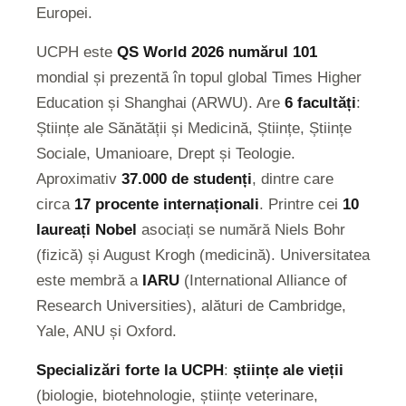
Europei.
UCPH este
QS World 2026 numărul 101
mondial și prezentă în topul global Times Higher
Education și Shanghai (ARWU). Are
6 facultăți
:
Științe ale Sănătății și Medicină, Științe, Științe
Sociale, Umanioare, Drept și Teologie.
Aproximativ
37.000 de studenți
, dintre care
circa
17 procente internaționali
. Printre cei
10
laureați Nobel
asociați se numără Niels Bohr
(fizică) și August Krogh (medicină). Universitatea
este membră a
IARU
(International Alliance of
Research Universities), alături de Cambridge,
Yale, ANU și Oxford.
Specializări forte la UCPH
:
științe ale vieții
(biologie, biotehnologie, științe veterinare,